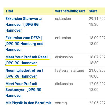
Titel
veranstaltungsart
start
Exkursion Sternwarte
exkursion
29.11.20
Hannover | jDPG RG
18:30
Hannover
Exkursion zum DESY |
exkursion
18.09.20
jDPG RG Hamburg und
13:00
Hannover
Meet Your Prof mit Rasel |
diskussion
18.07.20
jDPG RG Hannover
18:30
Neumitgliedertreffen |
festveranstaltung
21.06.20
jDPG RG Hannover
18:00
Meet Your Prof mit
diskussion
12.06.20
Seckmeyer | jDPG RG
18:00
Hannover
Mit Physik in den Beruf mit
vortrag
22.05.20