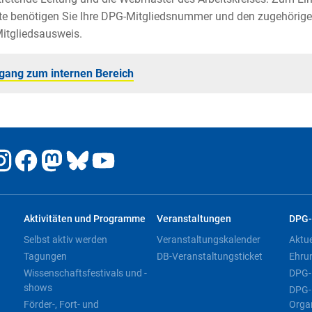
e benötigen Sie Ihre DPG-Mitgliedsnummer und den zugehörige
itgliedsausweis.
gang zum internen Bereich
Aktivitäten und Programme
Veranstaltungen
DPG-
Selbst aktiv werden
Veranstaltungskalender
Aktu
Tagungen
DB-Veranstaltungsticket
Ehru
Wissenschaftsfestivals und -
DPG-
shows
DPG-
Förder-, Fort- und
Orga