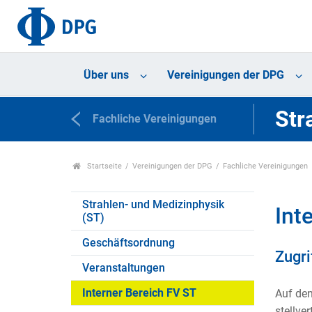
Über uns
Vereinigungen der DPG
Str
Fachliche Vereinigungen
Startseite
Vereinigungen der DPG
Fachliche Vereinigungen
Strahlen- und Medizinphysik
Int
(ST)
Geschäftsordnung
Zugri
Veranstaltungen
Interner Bereich FV ST
Auf den
stellve