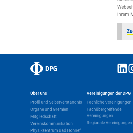
Webseit
ihrem M
Zu
Über uns
Vereinigungen der DPG
Profil und Selbstverständnis
Fachliche Vereinigungen
Organe und Gremien
Fachübergreifende
Vereinigungen
Mitgliedschaft
Regionale Vereinigungen
Vereinskommunikation
Physikzentrum Bad Honnef