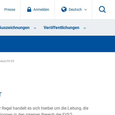
Presse
Anmelden
Deutsch
Auszeichnungen
Veröffentlichungen
reich FV ST
T
r Regel handelt es sich hierbei um die Leitung, die
loggen in den internen Bereich der FVST-