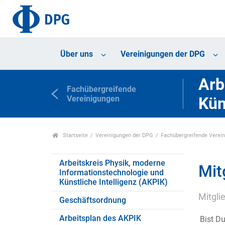
Über uns
Vereinigungen der DPG
Arb
Fachübergreifende
Vereinigungen
Kün
Startseite
Vereinigungen der DPG
Fachübergreifende Verei
Arbeitskreis Physik, moderne
Mit
Informationstechnologie und
Künstliche Intelligenz (AKPIK)
Mitgli
Geschäftsordnung
Arbeitsplan des AKPIK
Bist D