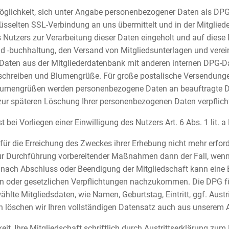
e Möglichkeit, sich unter Angabe personenbezogener Daten als DP
lüsselten SSL-Verbindung an uns übermittelt und in der Mitgli
 Nutzers zur Verarbeitung dieser Daten eingeholt und auf diese
d -buchhaltung, den Versand von Mitgliedsunterlagen und verein
 Daten aus der Mitgliederdatenbank mit anderen internen DPG-D
nsschreiben und Blumengrüße. Für große postalische Versendunge
umengrüßen werden personenbezogene Daten an beauftragte Diens
ur späteren Löschung Ihrer personenbezogenen Daten verpflicht
 bei Vorliegen einer Einwilligung des Nutzers Art. 6 Abs. 1 lit. 
ür die Erreichung des Zweckes ihrer Erhebung nicht mehr erforde
ur Durchführung vorbereitender Maßnahmen dann der Fall, wenn 
ch nach Abschluss oder Beendigung der Mitgliedschaft kann eine 
en oder gesetzlichen Verpflichtungen nachzukommen. Die DPG fühl
e Mitgliedsdaten, wie Namen, Geburtstag, Eintritt, ggf. Austri
 löschen wir Ihren vollständigen Datensatz auch aus unserem A
eit, Ihre Mitgliedschaft schriftlich durch Austrittserklärung zu