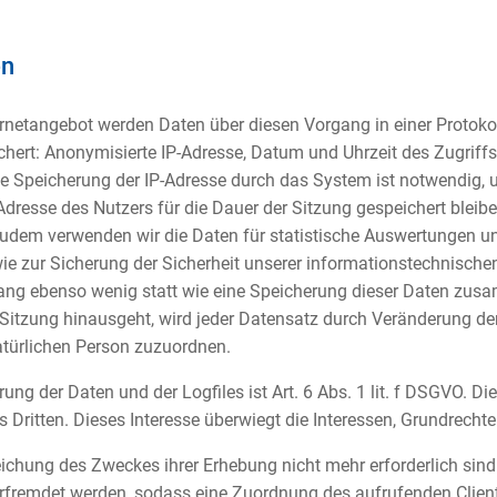
en
rnetangebot werden Daten über diesen Vorgang in einer Protokoll
hert: Anonymisierte IP-Adresse, Datum und Uhrzeit des Zugriffs
e Speicherung der IP-Adresse durch das System ist notwendig, 
dresse des Nutzers für die Dauer der Sitzung gespeichert bleiben
 Zudem verwenden wir die Daten für statistische Auswertungen u
owie zur Sicherung der Sicherheit unserer informationstechnisc
ng ebenso wenig statt wie eine Speicherung dieser Daten zu
 Sitzung hinausgeht, wird jeder Datensatz durch Veränderung der
atürlichen Person zuzuordnen.
ng der Daten und der Logfiles ist Art. 6 Abs. 1 lit. f DSGVO. Di
s Dritten. Dieses Interesse überwiegt die Interessen, Grundrecht
eichung des Zweckes ihrer Erhebung nicht mehr erforderlich sind.
erfremdet werden, sodass eine Zuordnung des aufrufenden Client