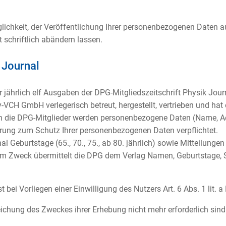
glichkeit, der Veröffentlichung Ihrer personenbezogenen Daten 
 schriftlich abändern lassen.
 Journal
er jährlich elf Ausgaben der DPG-Mitgliedszeitschrift Physik Jour
y-VCH GmbH verlegerisch betreut, hergestellt, vertrieben und hat
n die DPG-Mitglieder werden personenbezogene Daten (Name, A
nbarung zum Schutz Ihrer personenbezogenen Daten verpflichtet.
l Geburtstage (65., 70., 75., ab 80. jährlich) sowie Mitteilunge
em Zweck übermittelt die DPG dem Verlag Namen, Geburtstage, 
 bei Vorliegen einer Einwilligung des Nutzers Art. 6 Abs. 1 lit. 
eichung des Zweckes ihrer Erhebung nicht mehr erforderlich sind