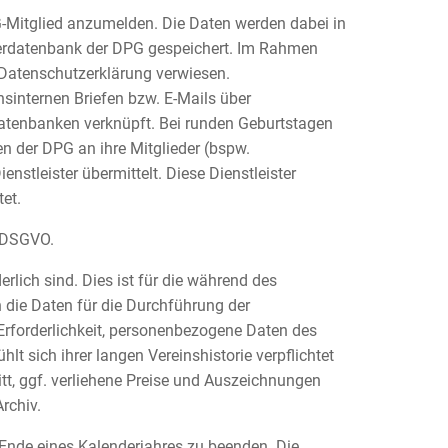
G-Mitglied anzumelden. Die Daten werden dabei in
ederdatenbank der DPG gespeichert. Im Rahmen
 Datenschutzerklärung verwiesen.
sinternen Briefen bzw. E-Mails über
atenbanken verknüpft. Bei runden Geburtstagen
n der DPG an ihre Mitglieder (bspw.
tleister übermittelt. Diese Dienstleister
et.
a DSGVO.
rlich sind. Dies ist für die während des
die Daten für die Durchführung der
Erforderlichkeit, personenbezogene Daten des
t sich ihrer langen Vereinshistorie verpflichtet
tt, ggf. verliehene Preise und Auszeichnungen
rchiv.
m Ende eines Kalenderjahres zu beenden. Die