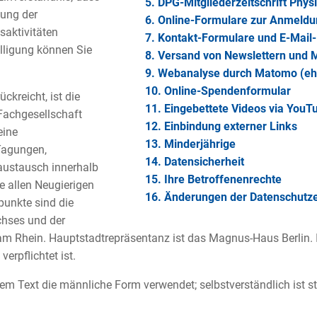
5. DPG-Mitgliederzeitschrift Phys
lung der
6. Online-Formulare zur Anmeldun
saktivitäten
7. Kontakt-Formulare und E-Mail
illigung können Sie
8. Versand von Newslettern und M
9. Webanalyse durch Matomo (e
10. Online-Spendenformular
ckreicht, ist die
11. Eingebettete Videos via YouT
 Fachgesellschaft
12. Einbindung externer Links
eine
13. Minderjährige
 Tagungen,
14. Datensicherheit
austausch innerhalb
15. Ihre Betroffenenrechte
 allen Neugierigen
16. Änderungen der Datenschutz
punkte sind die
hses und der
am Rhein. Hauptstadtrepräsentanz ist das Magnus-Haus Berlin. 
erpflichtet ist.
em Text die männliche Form verwendet; selbstverständlich ist s