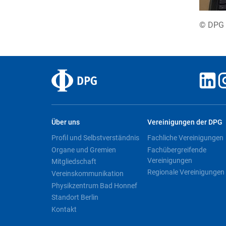
© DPG 
Über uns
Vereinigungen der DPG
Profil und Selbstverständnis
Fachliche Vereinigungen
Organe und Gremien
Fachübergreifende
Vereinigungen
Mitgliedschaft
Regionale Vereinigungen
Vereinskommunikation
Physikzentrum Bad Honnef
Standort Berlin
Kontakt