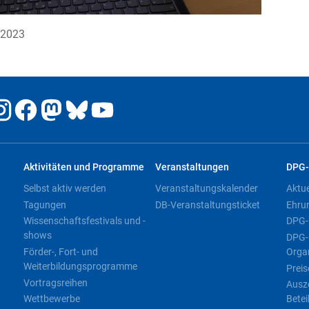
2023
Aktivitäten und Programme
Veranstaltungen
DPG-
Selbst aktiv werden
Veranstaltungskalender
Aktu
Tagungen
DB-Veranstaltungsticket
Ehru
Wissenschaftsfestivals und -
DPG-
shows
DPG-
Förder-, Fort- und
Orga
Weiterbildungsprogramme
Preis
Vortragsreihen
Ausz
Wettbewerbe
Betei