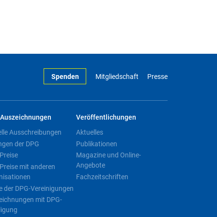
Spenden
Mitgliedschaft
Presse
Auszeichnungen
Veröffentlichungen
elle Ausschreibungen
Aktuelles
ngen der DPG
Publikationen
Preise
Magazine und Online-
Angebote
Preise mit anderen
nisationen
Fachzeitschriften
e der DPG-Vereinigungen
eichnungen mit DPG-
ligung