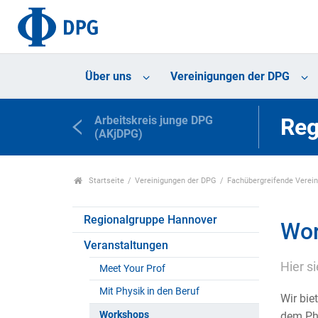
Über uns
Vereinigungen der DPG
Arbeitskreis junge DPG
Reg
(AKjDPG)
Startseite
Vereinigungen der DPG
Fachübergreifende Verei
Regionalgruppe Hannover
Wo
Veranstaltungen
Hier s
Meet Your Prof
Mit Physik in den Beruf
Wir bie
Workshops
dem Phy