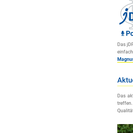
Das jDP
einfac
Magnu
Aktu
Das ak
treffe
Qualitä