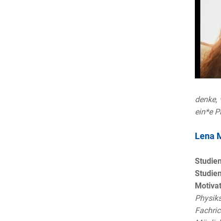
denke, 
ein*e P
Lena 
Studie
Studien
Motivat
Physik
Fachri