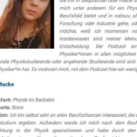
die mir in Gesprächen über meine St
mich unter anderem für ein Phy
Berufsfeld bietet und in nahezu
al
Forschung oder Industrie gehe, o
möchte, weiß ich momentan 
Insiderwissen sind meiner
Mein
Entscheidung. Der
Podcast er
Physiker*innen in
allen möglichen
viele Physikstudierende oder angehende Studierende sind
sich
hysiker*in
hat. Es motiviert mich, mit dem Podcast hier ein weni
Macke
nfach:
Physik im Bachelor
orte:
Bonn
ion:
Ich bin selbst sehr an allen Berufschancen interessiert, die
studium ergeben. Außerdem werde ich mich nach dem Bache
chtung in der Physik spezialisieren und habe durch den