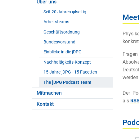
Über uns
Seit 20 Jahren φlseitig
Meet
Arbeitsteams
Geschäftsordnung
Physike
konkret
Bundesvorstand
Einblicke in die jDPG
Fragen
Absolve
Nachhaltigkeits-Konzept
Deutsch
15 Jahre jDPG - 15 Facetten
werden 
The jDPG Podcast Team
Mitmachen
Der Po
als
RSS
Kontakt
Podc