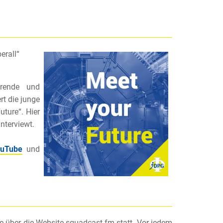
erall“
ierende und
rt die junge
ture“. Hier
nterviewt.
uTube
und
e über die Website squadcast.fm statt. Vor jedem