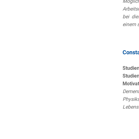
Mögli
Arbeits
bei di
einem s
Consta
Studie
Studien
Motivat
Dement
Physik
Lebensl