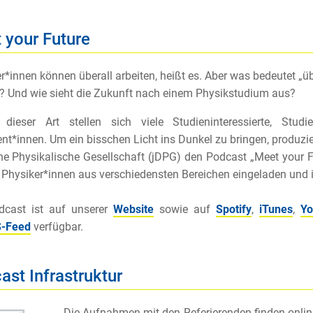
 your Future
r*innen können überall arbeiten, heißt es. Aber was bedeutet „üb
? Und wie sieht die Zukunft nach einem Physikstudium aus?
 dieser Art stellen sich viele Studieninteressierte, Stud
nt*innen. Um ein bisschen Licht ins Dunkel zu bringen, produzie
e Physikalische Gesellschaft (jDPG) den Podcast „Meet your Fu
Physiker*innen aus verschiedensten Bereichen eingeladen und i
dcast ist auf unserer
Website
sowie auf
Spotify
,
iTunes
,
Yo
-Feed
verfügbar.
ast Infrastruktur
Die Aufnahmen mit den Referierenden finden onlin