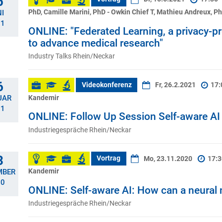
5
PhD, Camille Marini, PhD - Owkin Chief T, Mathieu Andreux, P
I
21
ONLINE: "Federated Learning, a privacy-p
to advance medical research"
Industry Talks Rhein/Neckar
6
Videokonferenz
Fr, 26.2.2021
17:
Kandemir
UAR
21
ONLINE: Follow Up Session Self-aware AI
Industriegespräche Rhein/Neckar
3
Vortrag
Mo, 23.11.2020
17:
Kandemir
MBER
20
ONLINE: Self-aware AI: How can a neural n
Industriegespräche Rhein/Neckar