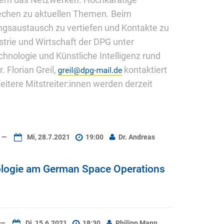
dern das Netzwerken. Hochkarätige
rechen zu aktuellen Themen. Beim
ngsaustausch zu vertiefen und Kontakte zu
trie und Wirtschaft der DPG unter
hnologie und Künstliche Intelligenz rund
 Florian Greil,
kontaktiert
eitere Mitstreiter:innen werden derzeit
—
Mi, 28.7.2021
19:00
Dr. Andreas
logie am German Space Operations
—
Di, 15.6.2021
18:30
Philipp Mann,