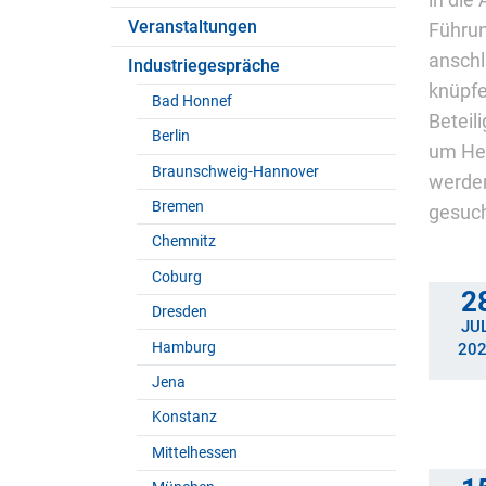
in die
Veranstaltungen
Führun
anschl
Industriegespräche
knüpfe
Bad Honnef
Beteil
Berlin
um Hei
Braunschweig-Hannover
werden
Bremen
gesuch
Chemnitz
Coburg
2
Dresden
JUL
Hamburg
20
Jena
Konstanz
Mittelhessen