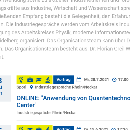
 Anwendung sowie zu aktuellen Industriethemen und för
gskräfte aus Industrie, Wirtschaft und Wissenschaft sp
ießenden Empfang besteht die Gelegenheit, den Erfahru
n. Die Industriegespräche werden vom Arbeitskreis Indus
igung des Arbeitskreises Physik, moderne Informationstec
delberg organisiert. Das Organisationsteam kann über Dr.
. Das Organisationsteam besteht aus: Dr. Florian Greil W
t.
8
Vortrag
Mi, 28.7.2021
17:00
Spörl
Industriegespräche Rhein/Neckar
I
21
ONLINE: "Anwendung von Quantentechno
Center"
Inudstriegespräche Rhein/Neckar
Vortrag
Di, 15.6.2021
17:30