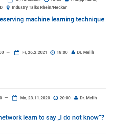
hD
Industry Talks Rhein/Neckar
reserving machine learning technique
00
—
Fr, 26.2.2021
18:00
Dr. Melih
30
—
Mo, 23.11.2020
20:00
Dr. Melih
etwork learn to say „I do not know“?