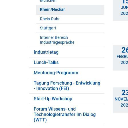
1
München
JUN
Rhein/Neckar
20
Rhein-Ruhr
Stuttgart
Interner Bereich
Industriegespräche
2
Industrietag
FEBR
Lunch-Talks
20
Mentoring-Programm
Tagung Forschung - Entwicklung
- Innovation (FEI)
2
Start-Up Workshop
NOVE
20
Forum Wissens- und
Technologietransfer im Dialog
(WTT)