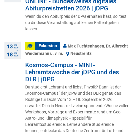
ONLINE - Bundesweites digitales
Abiturpreistreffen 2026 | jDPG
Wenn du den Abiturpreis der DPG erhalten hast, solltest
du dir diese Veranstaltung auf keinen Fall entgehen
lassen.
13
Exkursion
Max Tuchtenhagen, Dr. Albrecht
SEP.
2026
–
Weidermann u. v. m.
Neustrelitz
18
SEP.
2026
Kosmos-Campus - MINT-
Lehramtswoche der jDPG und des
DLR | jDPG
Du studierst Lehramt und liebst Physik? Dann ist der
„Kosmos-Campus“ der jDPG und des DLR genau das
Richtige für Dich! Vom 13.–18. September 2026
erwartet Dich in Neustrelitz eine spannende Woche voller
Workshops, Vorträge und Experimente rund um Geo-,
Astro- und Klimaphysik – speziell für
Lehramtsstudierende. Lerne andere Studierende
kennen, entdecke das Deutsche Zentrum für Luft- und