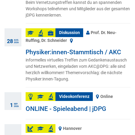
Beim Vernetzungstreffen kannst du an spannenden
Workshops teilnehmen und Mitglieder aus der gesamten
jDPG kennenlernen.
Diskussion
Prof. Dr. Neu-
Ruffing, Dr. Schneider
28
AUG.
2026
Physiker:innen-Stammtisch / AKC
informelles virtuelles Treffen zum Gedankenaustausch
und Netzwerken, eingeladen vom AKC@DPG: alle sind
herzlich willkommen! Themenvorschlag: die nächste
Physiker:innen-Tagung.
Videokonferenz
Online
1
SEP.
2026
ONLINE - Spieleabend | jDPG
Hannover