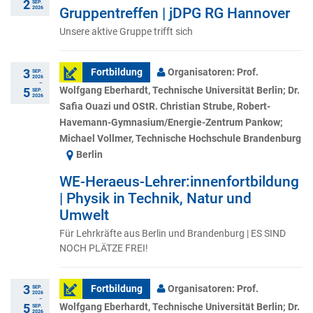
2
SEP.
2026
Gruppentreffen | jDPG RG Hannover
Unsere aktive Gruppe trifft sich
3
Fortbildung
Organisatoren: Prof.
SEP.
2026
–
Wolfgang Eberhardt, Technische Universität Berlin; Dr.
5
SEP.
2026
Safia Ouazi und OStR. Christian Strube, Robert-
Havemann-Gymnasium/Energie-Zentrum Pankow;
Michael Vollmer, Technische Hochschule Brandenburg
Berlin
WE-Heraeus-Lehrer:innenfortbildung
| Physik in Technik, Natur und
Umwelt
Für Lehrkräfte aus Berlin und Brandenburg | ES SIND
NOCH PLÄTZE FREI!
3
Fortbildung
Organisatoren: Prof.
SEP.
2026
–
Wolfgang Eberhardt, Technische Universität Berlin; Dr.
5
SEP.
2026