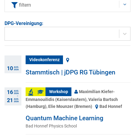
question
question
filtern
mark
mark
key
key
DPG-Vereinigung:
to
to
get
get
the
the
keyboard
keyboard
shortcuts
shortcuts
Videokonferenz
for
for
10
AUG.
2026
Stammtisch | jDPG RG Tübingen
changing
changing
dates.
dates.
16
Workshop
Maximilian Kiefer-
AUG.
2026
–
Emmanouilidis (Kaiserslautern), Valeria Bartsch
21
AUG.
2026
(Hamburg), Elie Mounzer (Bremen)
Bad Honnef
Quantum Machine Learning
Bad Honnef Physics School