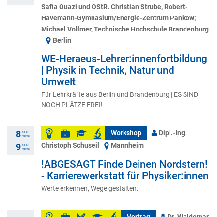
Safia Ouazi und OStR. Christian Strube, Robert-
Havemann-Gymnasium/Energie-Zentrum Pankow;
Michael Vollmer, Technische Hochschule Brandenburg
Berlin
WE-Heraeus-Lehrer:innenfortbildung
| Physik in Technik, Natur und
Umwelt
Für Lehrkräfte aus Berlin und Brandenburg | ES SIND
NOCH PLÄTZE FREI!
8
Workshop
Dipl.-Ing.
SEP.
2026
–
Christoph Schuseil
Mannheim
9
SEP.
2026
!ABGESAGT Finde Deinen Nordstern!
- Karrierewerkstatt für Physiker:innen
Werte erkennen, Wege gestalten.
Vortrag
Dr. Waldemar