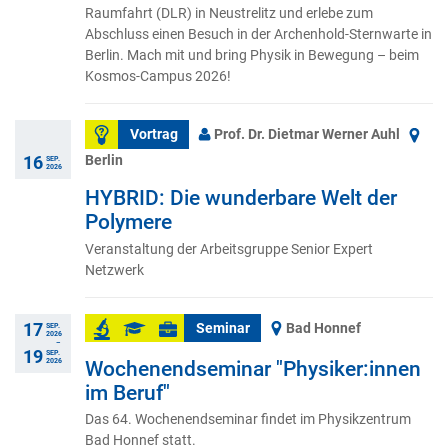
Raumfahrt (DLR) in Neustrelitz und erlebe zum
Abschluss einen Besuch in der Archenhold-Sternwarte in
Berlin. Mach mit und bring Physik in Bewegung – beim
Kosmos-Campus 2026!
Vortrag
Prof. Dr. Dietmar Werner Auhl
Berlin
16
SEP.
2026
HYBRID: Die wunderbare Welt der
Polymere
Veranstaltung der Arbeitsgruppe Senior Expert
Netzwerk
17
Seminar
Bad Honnef
SEP.
2026
–
19
SEP.
2026
Wochenendseminar "Physiker:innen
im Beruf"
Das 64. Wochenendseminar findet im Physikzentrum
Bad Honnef statt.