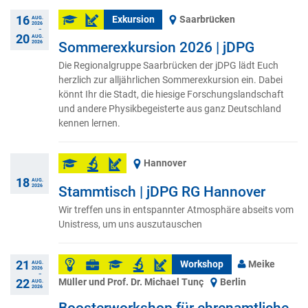
16
Exkursion
Saarbrücken
AUG.
2026
–
20
AUG.
2026
Sommerexkursion 2026 | jDPG
Die Regionalgruppe Saarbrücken der jDPG lädt Euch
herzlich zur alljährlichen Sommerexkursion ein. Dabei
könnt Ihr die Stadt, die hiesige Forschungslandschaft
und andere Physikbegeisterte aus ganz Deutschland
kennen lernen.
Hannover
18
AUG.
2026
Stammtisch | jDPG RG Hannover
Wir treffen uns in entspannter Atmosphäre abseits vom
Unistress, um uns auszutauschen
21
Workshop
Meike
AUG.
2026
–
Müller und Prof. Dr. Michael Tunç
Berlin
22
AUG.
2026