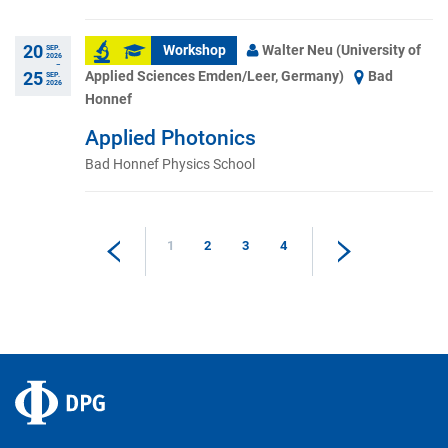
20
Workshop
Walter Neu (University of
SEP.
2026
–
Applied Sciences Emden/Leer, Germany)
Bad
25
SEP.
2026
Honnef
Applied Photonics
Bad Honnef Physics School
1
2
3
4