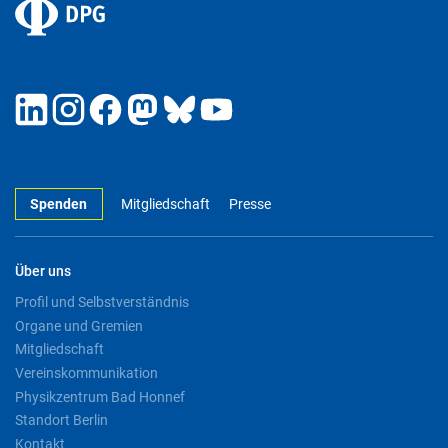
Spenden
Mitgliedschaft
Presse
Über uns
Profil und Selbstverständnis
Organe und Gremien
Mitgliedschaft
Vereinskommunikation
Physikzentrum Bad Honnef
Standort Berlin
Kontakt