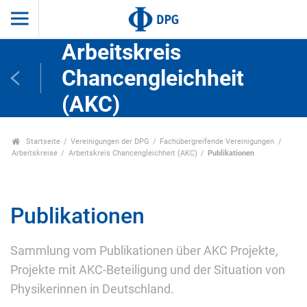
Arbeitskreis
Chancengleichheit
(AKC)
Startseite
Vereinigungen der DPG
Fachübergreifende Vereinigungen
Arbeitskreise
Arbeitskreis Chancengleichheit (AKC)
Publikationen
Publikationen
Sammlung vom Publikationen über AKC Projekte,
Projekte mit AKC-Beteiligung und der Situation von
Physikerinnen in Deutschland.