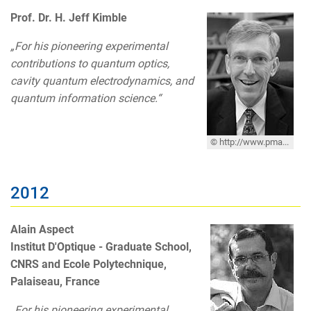
Prof. Dr. H. Jeff Kimble
„For his pioneering experimental
contributions to quantum optics,
cavity quantum electrodynamics, and
quantum information science.“
© http://www.pma.caltech.edu/GSR/facresearch.html
2012
Alain Aspect
Institut D'Optique - Graduate School,
CNRS and Ecole Polytechnique,
Palaiseau, France
„For his pioneering experimental