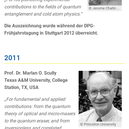
contributions to the fields of quantum
© Jerome Chatin / CNRS phototheque http://www2.cnrs.fr/en/394.htm
entanglement and cold atom physics.“
Die Auszeichnung wurde während der DPG-
Frühjahrstagung in Stuttgart 2012 überreicht.
2011
Prof. Dr. Marlan O. Scully
Texas A&M University, College
Station, TX, USA
„For fundamental and applied
contributions: from the quantum
theory of optical and micro-masers
to the quantum eraser, and from
© Princeton University
inversionless and correlated