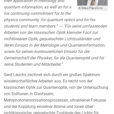
their application in metrology and
quantum information, as well as for a
© Max-Planck-Institut für die Physik des Lichts
his continuing commitment for to the
physics community, for quantum optics and for his
students and team members.” ---- "Für seine umfassenden
Arbeiten von der klassischen Optik kleinster Focii zur
nichtlinearen Optik, gequetschten Lichtzuständen und
deren Einsatz in der Metrologie und Quanteninformation,
sowie für seinen kontinuierlichen Einsatz für die
Gemeinschaft der Physiker, für die Quantenoptik und für
seine Studenten und Mitarbeiter.“
Gerd Leuchs zeichnet sich durch ein großes Spektrum
wissenschaftlicher Arbeiten aus. Es reicht von der
klassischen Optik zur Quantenoptik, von der Untersuchung
von Solitonen in Glasfasern,
Mehrphotonenionisationsprozessen, ultrakleiner Fokusse
und der Kopplung einzelner Atome und Ionen über
nichtklassische, gequetschte Zustände des Lichts für