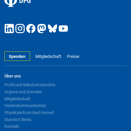
Spenden
Mitgliedschaft
Presse
Über uns
Profil und Selbstverständnis
Organe und Gremien
Mitgliedschaft
Vereinskommunikation
Physikzentrum Bad Honnef
Standort Berlin
Kontakt