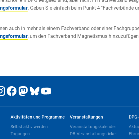
e schon ein DPG Mitglied sind, aber nicht im Fachverband Magn
ngsformular
. Geben Sie einfach beim Punkt 4 "Fachverbände
nen auch in mehr als einem Fachverband oder einer Fachgruppe
ngsformular
, um den Fachverband Magnetismus hinzuzufügen
Aktivitäten und Programme
Veranstaltungen
DPG-
Selbst aktiv werden
Veranstaltungskalender
Aktu
Tagungen
DB-Veranstaltungsticket
Ehru