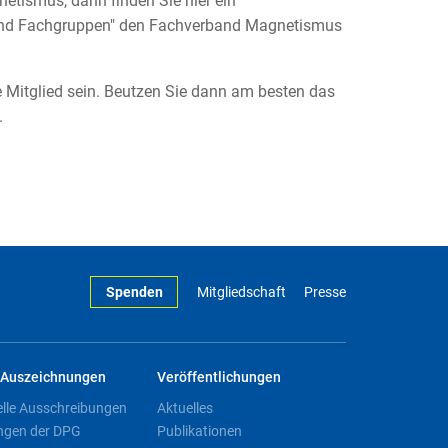
etismus, dann finden Sie hier ein
 und Fachgruppen" den Fachverband Magnetismus
 Mitglied sein. Beutzen Sie dann am besten das
.
Spenden
Mitgliedschaft
Presse
Auszeichnungen
Veröffentlichungen
elle Ausschreibungen
Aktuelles
ngen der DPG
Publikationen