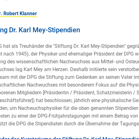
r. Robert Klanner
ung Dr. Karl Mey-Stipendien
 hat als Treuhänder die "Stiftung Dr. Karl Mey-Stipendien" gegr
t nach 1945), der Physiker und ehemaliger Präsident der DPG wa
ng des wissenschaftlichen Nachwuchses aus Mittel- und Osteur
hses lag Karl Mey am Herzen. Deshalb initiierte sein verstorbe
am mit der DPG die Stiftung zum Gedenken an seinen Vater im 
chaftlichen Nachwuchses mit besonderem Fokus auf die Physik
borenen Mitgliedern [Präsidentin / Präsident, Schatzmeisterin /
schäftsführer]) hat beschlossen, jährlich eine physikalische Ge
den, um Nachwuchsphysiker für die oben genannten Stipendien z
sten zu einer der DPG-Frühjahrstagungen mit einem Betrag von 
ützt die DPG die Stipendiaten durch die Übernahme der Tagung