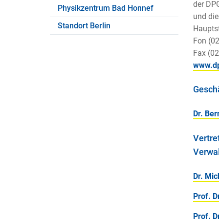
der DPG
Physikzentrum Bad Honnef
und die
Standort Berlin
Hauptst
Fon (0
Fax (0
www.d
Geschä
Dr. Be
Vertre
Verwal
Dr. Mic
Prof. D
Prof. D