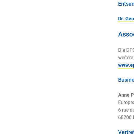
Entsan
Dr. Geo
Assoc
Die DPG
weitere
www.ep
Busin
Anne P
Europea
6 rue d
68200 
Vertre