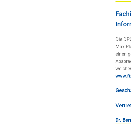
Fachi
Infor
Die DPG
Max-Pla
einen g
Absprac
welche
www.fi
Geschä
Vertre
Dr. Be