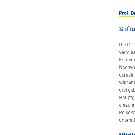
Prof. D
Stift
Die DPG
vermiss
Förderu
Nachwuc
gemeins
wissens
drei ge
Hauptge
einzula
Reiseko
unterst