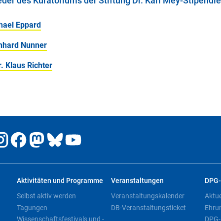
eder des Kuratoriums der Stiftung Dr. Karl Mey-Stipendi
hael Eppard
rnhard Nunner
r. Klaus Richter
Aktivitäten und Programme
Veranstaltungen
DPG-
Selbst aktiv werden
Veranstaltungskalender
Aktu
Tagungen
DB-Veranstaltungsticket
Ehru
Wissenschaftsfestivals und -
DPG-