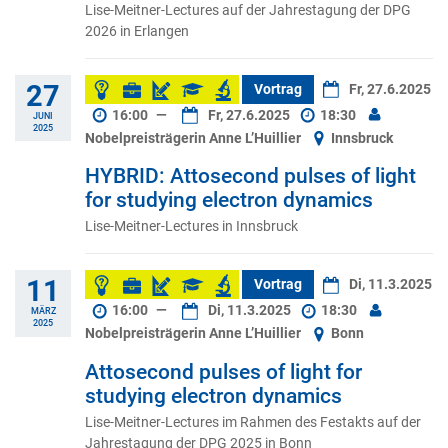
Lise-Meitner-Lectures auf der Jahrestagung der DPG
2026 in Erlangen
27
Vortrag
Fr, 27.6.2025
16:00
—
Fr, 27.6.2025
18:30
JUNI
2025
Nobelpreisträgerin Anne L’Huillier
Innsbruck
HYBRID: Attosecond pulses of light
for studying electron dynamics
Lise-Meitner-Lectures in Innsbruck
11
Vortrag
Di, 11.3.2025
16:00
—
Di, 11.3.2025
18:30
MÄRZ
2025
Nobelpreisträgerin Anne L’Huillier
Bonn
Attosecond pulses of light for
studying electron dynamics
Lise-Meitner-Lectures im Rahmen des Festakts auf der
Jahrestagung der DPG 2025 in Bonn