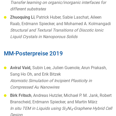
Transfer learning on organic/inorganic interfaces for
different substrates
Zhuoquing Li
, Patrick Huber, Sabie Laschat, Aileen
Raab, Erdmann Spiecker, and Mohamed A. Kolmangadi
Structural and Textural Transitions of Discotic Ionic
Liquid Crystals in Nanoporous Solids
MM-Posterpreise 2019
Aviral Vaid,
Subin Lee, Julien Guenole, Arun Prakash,
Sang Ho Oh, and Erik Bitzek
Atomistic Simulation of Incipient Plasticity in
Compressed Au Nanowires
Birk Fritsch
, Andreas Hutzler, Michael P. M. Jank, Robert
Branscheid, Erdmann Spiecker, and Martin März
In situ TEM in Liquids using Si
Ni
-Graphene Hybrid Cell
3
4
Design