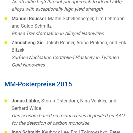
An ab initio high throughput approach to identify Mg-
alloys with exceptionally high yield strength
Manuel Roussel
, Martin Schellenberger, Tim Lehmann,
and Guido Schmitz
Phase Transformation in Alloyed Nanowires
Zhuocheng Xie
, Jakob Renner, Aruna Prakash, and Erik
Bitzek
Surface Nucleation Controlled Plasticity in Twinned
Gold Nanowires
MM-Posterpreise 2015
Jonas Lübke
, Stefan Ostendorp, Nina Winkler, und
Gerhard Wilde
Gas sensors based on metal oxides deposited on AAO
for the detection of carbon monoxide
Ingo Schmidt
, Kyubock Lee, Emil Zolotoyabko, Peter