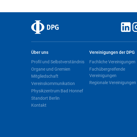
Über uns
Vereinigungen der DPG
Profil und Selbstverständnis
Fachliche Vereinigungen
Organe und Gremien
Fachübergreifende
Vereinigungen
Mitgliedschaft
Regionale Vereinigungen
Vereinskommunikation
Physikzentrum Bad Honnef
Standort Berlin
Kontakt