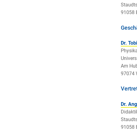
Staudts
91058 
Geschä
Dr. Tob
Physika
Univers
Am Hub
97074 
Vertre
Dr. Ang
Didakti
Staudts
91058 