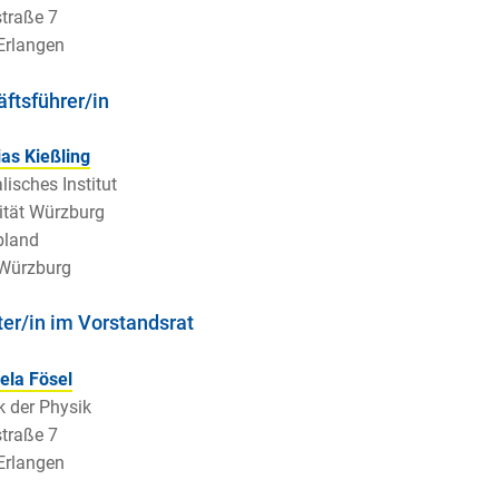
traße 7
Erlangen
ftsführer/in
ias Kießling
lisches Institut
ität Würzburg
land
Würzburg
ter/in im Vorstandsrat
ela Fösel
k der Physik
traße 7
Erlangen