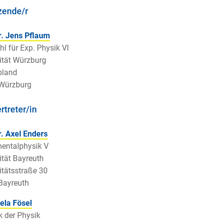
zende/r
r. Jens Pflaum
hl für Exp. Physik VI
ität Würzburg
land
Würzburg
rtreter/in
r. Axel Enders
entalphysik V
ität Bayreuth
itätsstraße 30
Bayreuth
ela Fösel
k der Physik