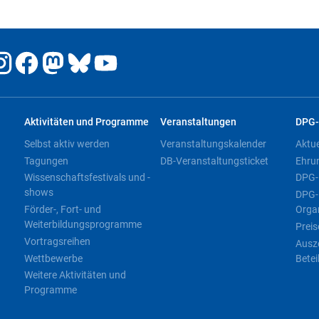
Aktivitäten und Programme
Veranstaltungen
DPG-
Selbst aktiv werden
Veranstaltungskalender
Aktu
Tagungen
DB-Veranstaltungsticket
Ehru
Wissenschaftsfestivals und -
DPG-
shows
DPG-
Förder-, Fort- und
Orga
Weiterbildungsprogramme
Preis
Vortragsreihen
Ausz
Wettbewerbe
Betei
Weitere Aktivitäten und
Programme