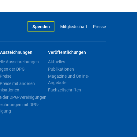
Spenden
Mitgliedschaft
Presse
Auszeichnungen
Veröffentlichungen
elle Ausschreibungen
Aktuelles
ngen der DPG
Publikationen
Preise
Magazine und Online-
Angebote
Preise mit anderen
nisationen
Fachzeitschriften
e der DPG-Vereinigungen
eichnungen mit DPG-
ligung