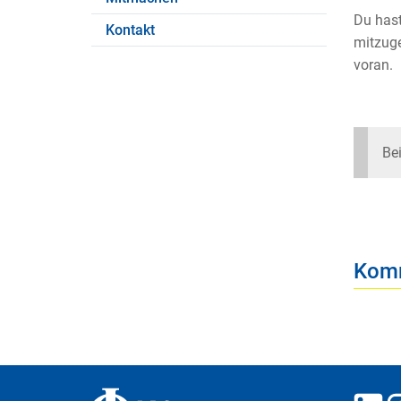
Du hast
Kontakt
mitzuge
voran.
Be
Komm