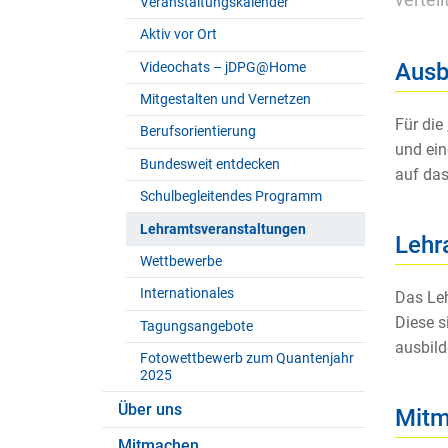
vertei
Veranstaltungskalender
Aktiv vor Ort
Ausbl
Videochats – jDPG@Home
Mitgestalten und Vernetzen
Für die
Berufsorientierung
und ein
Bundesweit entdecken
auf das
Schulbegleitendes Programm
Lehramtsveranstaltungen
Lehr
Wettbewerbe
Internationales
Das Leh
Diese s
Tagungsangebote
ausbild
Fotowettbewerb zum Quantenjahr
2025
Über uns
Mit
Mitmachen