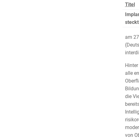
Titel
Implan
steckt
am 27.
(Deuts
interd
Hinter
alle e
Oberfl
Bildun
die Vi
bereit
Intell
risiko
moder
von Ob