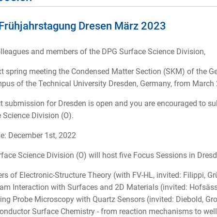
Frühjahrstagung Dresen März 2023
lleagues and members of the DPG Surface Science Division,
t spring meeting the Condensed Matter Section (SKM) of the Ge
pus of the Technical University Dresden, Germany, from March 
t submission for Dresden is open and you are encouraged to su
 Science Division (O).
e: December 1st, 2022
face Science Division (O) will host five Focus Sessions in Dresd
ers of Electronic-Structure Theory (with FV-HL, invited: Filippi, G
eam Interaction with Surfaces and 2D Materials (invited: Hofsäss
ing Probe Microscopy with Quartz Sensors (invited: Diebold, Gro
onductor Surface Chemistry - from reaction mechanisms to well-or