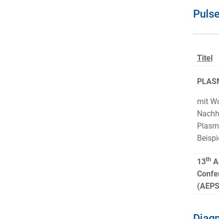
Pulse
Titel
PLASM
mit Wo
Nachha
Plasma
Beispi
th
13
As
Confe
(AEPS
Diagn