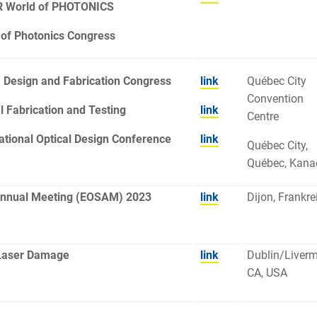
 World of PHOTONICS
 of Photonics Congress
 Design and Fabrication Congress
link
Québec City
Convention
l Fabrication and Testing
link
Centre
ational Optical Design Conference
link
Québec City,
Québec, Kana
nnual Meeting (EOSAM) 2023
link
Dijon, Frankre
Laser Damage
link
Dublin/Liverm
CA, USA