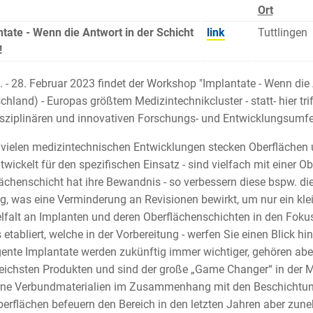
Ort
tate - Wenn die Antwort in der Schicht
link
Tuttlingen
!
 - 28. Februar 2023 findet der Workshop "Implantate - Wenn die A
chland) - Europas größtem Medizintechnikcluster - statt- hier tri
isziplinären und innovativen Forschungs- und Entwicklungsumf
 vielen medizintechnischen Entwicklungen stecken Oberflächen u
ntwickelt für den spezifischen Einsatz - sind vielfach mit einer
ächenschicht hat ihre Bewandnis - so verbessern diese bspw. die
g, was eine Verminderung an Revisionen bewirkt, um nur ein kle
elfalt an Implanten und deren Oberflächenschichten in den Fokus
s etabliert, welche in der Vorbereitung - werfen Sie einen Blick hin
igente Implantate werden zukünftig immer wichtiger, gehören a
reichsten Produkten und sind der große „Game Changer“ in der 
ne Verbundmaterialien im Zusammenhang mit den Beschichtungs
erflächen befeuern den Bereich in den letzten Jahren aber zun