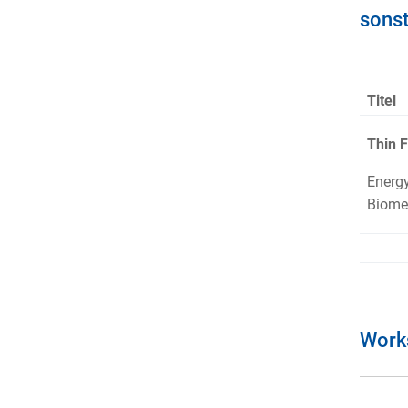
sons
Titel
Thin F
Energy
Biomed
Work