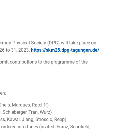
rman Physical Society (DPG) will take place on
26 to 31, 2023.
https://skm23.dpg-tagungen.de/
bmit contributions to the programme of the
en:
rüneis, Marques, Ratcliff)
, Schleberger, Tran, Wurz)
ss, Kawai, Jiang, Stroscio, Repp)
dered interfaces (invited: Franz, Schofield,