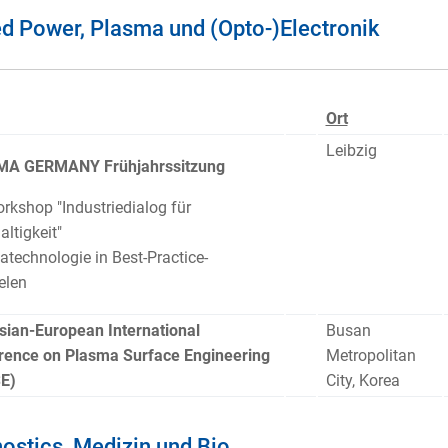
d Power, Plasma und (Opto-)Electronik
Ort
Leibzig
A GERMANY Frühjahrssitzung
rkshop "Industriedialog für
ltigkeit"
technologie in Best-Practice-
elen
ian-European International
Busan
rence on Plasma Surface Engineering
Metropolitan
E)
City, Korea
ostics, Medizin und Bio