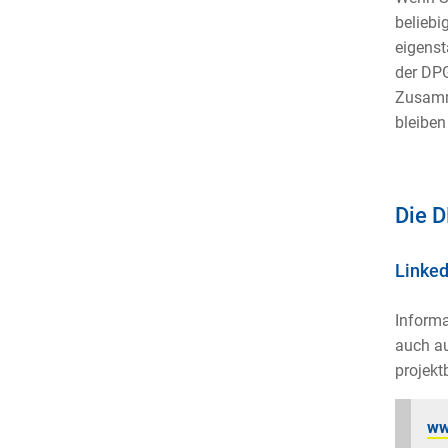
beliebi
eigenst
der DPG
Zusamme
bleiben
Die D
Linked
Informa
auch au
projekt
ww