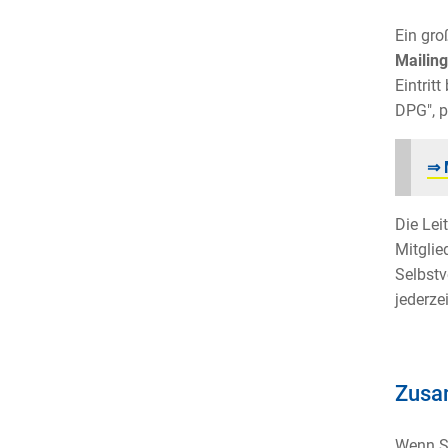
Ein gro
Mailing
Eintrit
DPG", p
⇒ 
Die Lei
Mitglie
Selbstv
jederze
Zusa
Wenn Si