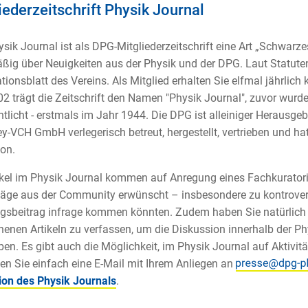
iederzeitschrift Physik Journal
sik Journal ist als DPG-Mitgliederzeitschrift eine Art „Schwarzes 
ßig über Neuigkeiten aus der Physik und der DPG. Laut Statuten 
tionsblatt des Vereins. Als Mitglied erhalten Sie elfmal jährlich 
02 trägt die Zeitschrift den Namen "Physik Journal", zuvor wurd
ntlicht - erstmals im Jahr 1944. Die DPG ist alleiniger Herausgeb
ey-VCH GmbH verlegerisch betreut, hergestellt, vertrieben und ha
on.
ikel im Physik Journal kommen auf Anregung eines Fachkurator
äge aus der Community erwünscht – insbesondere zu kontrover
sbeitrag infrage kommen könnten. Zudem haben Sie natürlich di
nenen Artikeln zu verfassen, um die Diskussion innerhalb der 
ben. Es gibt auch die Möglichkeit, im Physik Journal auf Aktivi
en Sie einfach eine E-Mail mit Ihrem Anliegen an
ion des Physik Journals
.