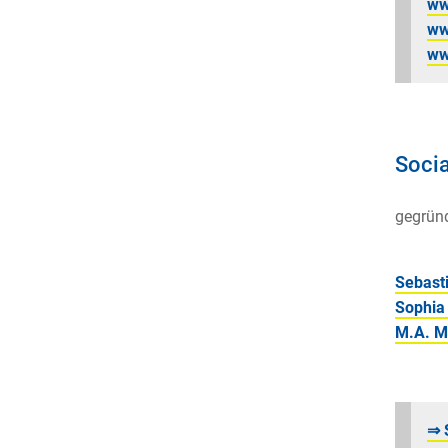
ww
ww
ww
Soci
gegrün
Sebast
Sophia
M.A. M
⇒ 