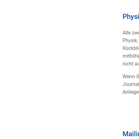
Physi
Alle zw
Physik,
Rückbli
mithilf
nicht a
Wenn Si
Journal
Anlieg
Maili