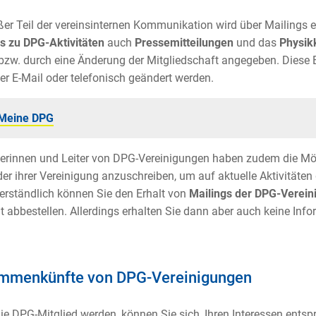
ßer Teil der vereinsinternen Kommunikation wird über Mailings
s zu DPG-Aktivitäten
auch
Pressemitteilungen
und das
Physik
t bzw. durch eine Änderung der Mitgliedschaft angegeben. Diese 
er E-Mail oder telefonisch geändert werden.
Meine DPG
terinnen und Leiter von DPG-Vereinigungen haben zudem die Mögl
der ihrer Vereinigung anzuschreiben, um auf aktuelle Aktivitäte
erständlich können Sie den Erhalt von
Mailings der DPG-Verein
it abbestellen. Allerdings erhalten Sie dann aber auch keine Inf
mmenkünfte von DPG-Vereinigungen
e DPG-Mitglied werden, können Sie sich, Ihren Interessen ents