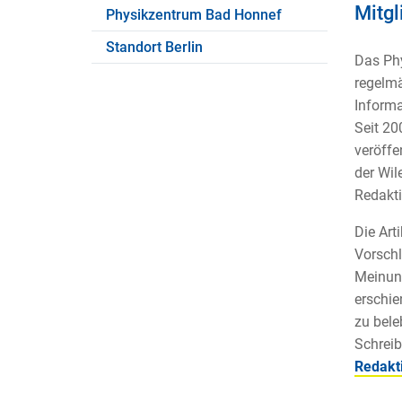
Mitgl
Physikzentrum Bad Honnef
Standort Berlin
Das Phy
regelmä
Informa
Seit 20
veröffe
der Wil
Redakti
Die Art
Vorschl
Meinung
erschie
zu bele
Schreib
Redakt