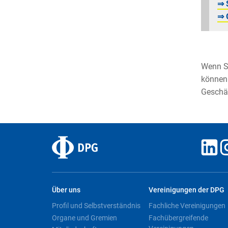
⇒ 
⇒ 
Wenn Si
können 
Geschäf
Über uns
Vereinigungen der DPG
Profil und Selbstverständnis
Fachliche Vereinigungen
Organe und Gremien
Fachübergreifende