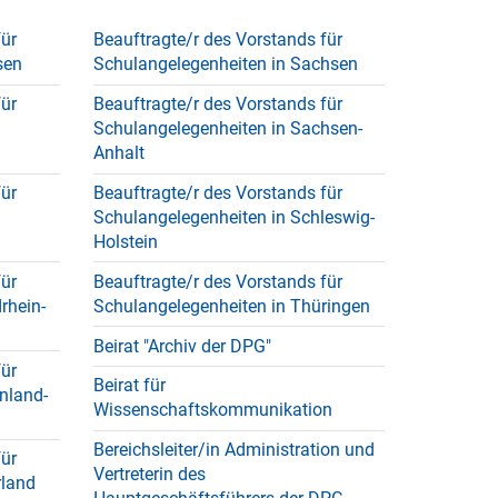
für
Beauftragte/r des Vorstands für
sen
Schulangelegenheiten in Sachsen
für
Beauftragte/r des Vorstands für
Schulangelegenheiten in Sachsen-
Anhalt
für
Beauftragte/r des Vorstands für
Schulangelegenheiten in Schleswig-
Holstein
für
Beauftragte/r des Vorstands für
rhein-
Schulangelegenheiten in Thüringen
Beirat "Archiv der DPG"
für
Beirat für
nland-
Wissenschaftskommunikation
Bereichsleiter/in Administration und
für
Vertreterin des
rland