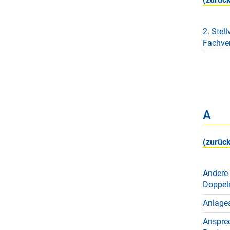
2. Stell
Fachver
A
(zurück
Andere
Doppel
Anlage
Ansprec