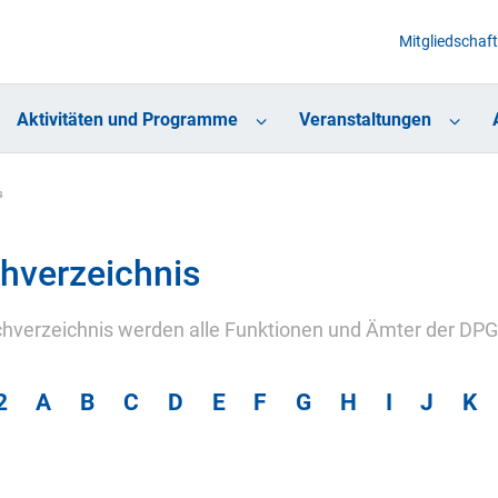
Mitgliedschaft
Aktivitäten und Programme
Veranstaltungen
s
hverzeichnis
hverzeichnis werden alle Funktionen und Ämter der DPG 
2
A
B
C
D
E
F
G
H
I
J
K