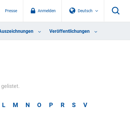
Presse
Anmelden
Deutsch
Auszeichnungen
Veröffentlichungen
gelistet.
L
M
N
O
P
R
S
V