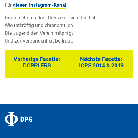
Für
diesen Instagram-Kanal
.
Doch mehr als das. Hier zeigt sich deutlich
Wie tatkräftig und ehrenamtlich
Die Jugend den Verein mitprägt
Und zur Verbundenheit beiträgt.
Vorherige Facette:
Nächste Facette:
DOPPLERS
ICPS 2014 & 2019