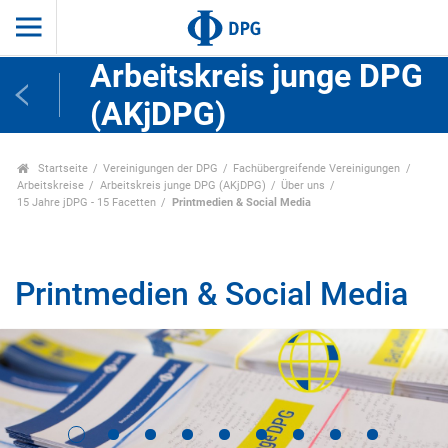
Arbeitskreis junge DPG
(AKjDPG)
Startseite
Vereinigungen der DPG
Fachübergreifende Vereinigungen
Arbeitskreise
Arbeitskreis junge DPG (AKjDPG)
Über uns
15 Jahre jDPG - 15 Facetten
Printmedien & Social Media
Printmedien & Social Media