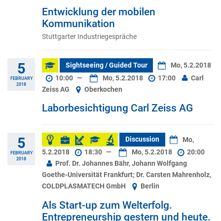
Entwicklung der mobilen
Kommunikation
Stuttgarter Industriegespräche
5
Sightseeing / Guided Tour
Mo, 5.2.2018
10:00
—
Mo, 5.2.2018
17:00
Carl
FEBRUARY
2018
Zeiss AG
Oberkochen
Laborbesichtigung Carl Zeiss AG
5
Discussion
Mo,
5.2.2018
18:30
—
Mo, 5.2.2018
20:00
FEBRUARY
2018
Prof. Dr. Johannes Bähr, Johann Wolfgang
Goethe-Universität Frankfurt; Dr. Carsten Mahrenholz,
COLDPLASMATECH GmbH
Berlin
Als Start-up zum Welterfolg.
Entrepreneurship gestern und heute.