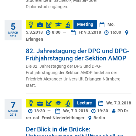
Studierende in Bachelor-, Master- oder
Diplomstudiengängen.
5
Meeting
Mo,
5.3.2018
8:00
—
Fr, 9.3.2018
16:00
MARCH
2018
Erlangen
82. Jahrestagung der DPG und DPG-
Frühjahrstagung der Sektion AMOP
Die 82. Jahrestagung der DPG und DPG-
Frühjahrstagung der Sektion AMOP findet an der
Friedrich-Alexander-Universität Erlangen-Nürnberg
statt.
7
Lecture
We, 7.3.2018
18:30
—
We, 7.3.2018
19:30
PD Dr.
MARCH
2018
rer. nat. Ernst Niederleithinger
Berlin
Der Blick in die Brücke: