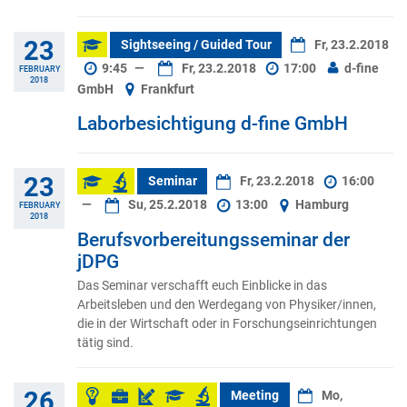
23
Sightseeing / Guided Tour
Fr, 23.2.2018
9:45
—
Fr, 23.2.2018
17:00
d-fine
FEBRUARY
2018
GmbH
Frankfurt
Laborbesichtigung d-fine GmbH
23
Seminar
Fr, 23.2.2018
16:00
—
Su, 25.2.2018
13:00
Hamburg
FEBRUARY
2018
Berufsvorbereitungsseminar der
jDPG
Das Seminar verschafft euch Einblicke in das
Arbeitsleben und den Werdegang von Physiker/innen,
die in der Wirtschaft oder in Forschungseinrichtungen
tätig sind.
26
Meeting
Mo,