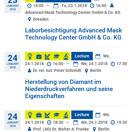
14:00
—
Tu, 23.1.2018
16:00
JANUARY
2018
Advanced Mask Technology Center GmbH & Co. KG
Dresden
Laborbesichtigung Advanced Mask
Technology Center GmbH & Co. KG
24
Lecture
We,
24.1.2018
16:00
—
We, 24.1.2018
17:30
JANUARY
2018
Dr. rer. nat. Peter Schmidt
Berlin
Herstellung von Diamant im
Niederdruckverfahren und seine
Eigenschaften
24
Lecture
We,
24.1.2018
18:30
—
We, 24.1.2018
19:30
JANUARY
2018
Prof. (AD) Dr. Walter A. Franke
Berlin