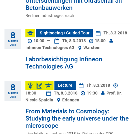
Untersuchungen mit Ultraschall an
Betonbauwerken
Berliner Industriegespräch
8
Sightseeing / Guided Tour
Th, 8.3.2018
10:00
—
Th, 8.3.2018
15:00
MARCH
2018
Infineon Technologies AG
Warstein
Laborbesichtigung Infineon
Technologies AG
8
Lecture
Th, 8.3.2018
18:30
—
Th, 8.3.2018
19:30
Prof. Dr.
MARCH
2018
Nicola Spaldin
Erlangen
From Materials to Cosmology:
Studying the early universe under the
microscope
Lise-Meitner-Lectures 2018 im Rahmen der DPG-