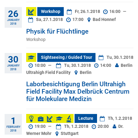
26
Workshop
Fr, 26.1.2018
16:00
—
Sa, 27.1.2018
17:00
Bad Honnef
JANUARY
2018
Physik für Flüchtlinge
Workshop
30
Sightseeing / Guided Tour
Tu, 30.1.2018
10:00
—
Tu, 30.1.2018
14:00
Berlin
JANUARY
2018
Ultrahigh Field Facility
Berlin
Laborbesichtigung Berlin Ultrahigh
Field Facility Max Delbrück Centrum
für Molekulare Medizin
1
Lecture
Th, 1.2.2018
19:00
—
Th, 1.2.2018
20:00
Dr.
FEBRUARY
2018
Werner Mohr
Stuttgart