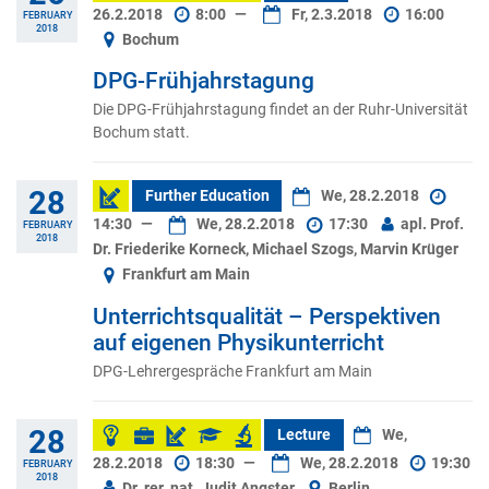
26.2.2018
8:00
—
Fr, 2.3.2018
16:00
FEBRUARY
2018
Bochum
DPG-Frühjahrstagung
Die DPG-Frühjahrstagung findet an der Ruhr-Universität
Bochum statt.
28
Further Education
We, 28.2.2018
14:30
—
We, 28.2.2018
17:30
apl. Prof.
FEBRUARY
2018
Dr. Friederike Korneck, Michael Szogs, Marvin Krüger
Frankfurt am Main
Unterrichtsqualität – Perspektiven
auf eigenen Physikunterricht
DPG-Lehrergespräche Frankfurt am Main
28
Lecture
We,
28.2.2018
18:30
—
We, 28.2.2018
19:30
FEBRUARY
2018
Dr. rer. nat. Judit Angster
Berlin