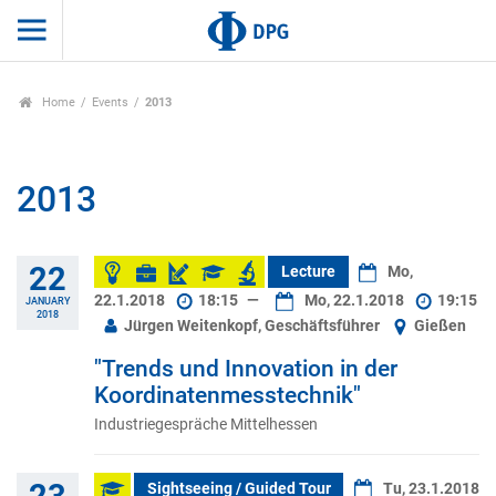
Home
Events
2013
2013
22
Lecture
Mo,
22.1.2018
18:15
—
Mo, 22.1.2018
19:15
JANUARY
2018
Jürgen Weitenkopf, Geschäftsführer
Gießen
"Trends und Innovation in der
Koordinatenmesstechnik"
Industriegespräche Mittelhessen
23
Sightseeing / Guided Tour
Tu, 23.1.2018