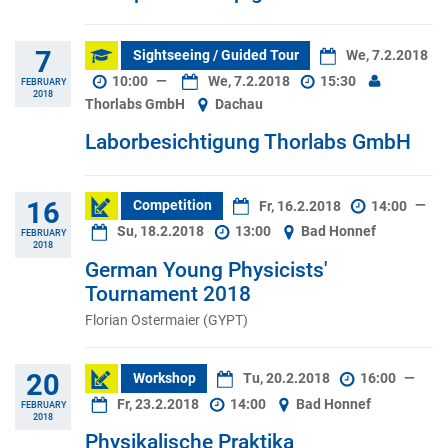
7
Sightseeing / Guided Tour
We, 7.2.2018
10:00
—
We, 7.2.2018
15:30
FEBRUARY
2018
Thorlabs GmbH
Dachau
Laborbesichtigung Thorlabs GmbH
16
Competition
Fr, 16.2.2018
14:00
—
Su, 18.2.2018
13:00
Bad Honnef
FEBRUARY
2018
German Young Physicists'
Tournament 2018
Florian Ostermaier (GYPT)
20
Workshop
Tu, 20.2.2018
16:00
—
Fr, 23.2.2018
14:00
Bad Honnef
FEBRUARY
2018
Physikalische Praktika