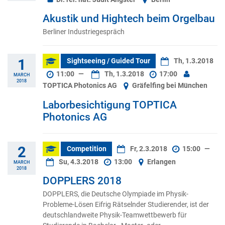
Akustik und Hightech beim Orgelbau
Berliner Industriegespräch
1
Sightseeing / Guided Tour
Th, 1.3.2018
11:00
—
Th, 1.3.2018
17:00
MARCH
2018
TOPTICA Photonics AG
Gräfelfing bei München
Laborbesichtigung TOPTICA
Photonics AG
2
Competition
Fr, 2.3.2018
15:00
—
Su, 4.3.2018
13:00
Erlangen
MARCH
2018
DOPPLERS 2018
DOPPLERS, die Deutsche Olympiade im Physik-
Probleme-Lösen Eifrig Rätselnder Studierender, ist der
deutschlandweite Physik-Teamwettbewerb für