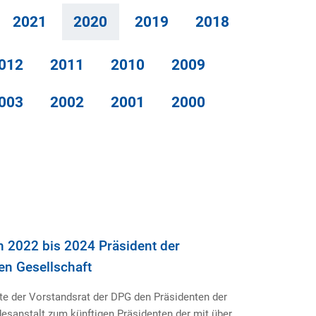
2021
2020
2019
2018
012
2011
2010
2009
003
2002
2001
2000
n 2022 bis 2024 Präsident der
en Gesellschaft
lte der Vorstandsrat der DPG den Präsidenten der
esanstalt zum künftigen Präsidenten der mit über