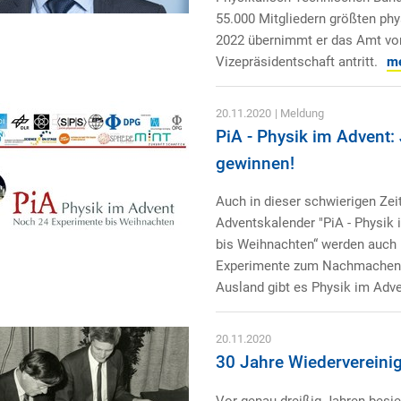
55.000 Mitgliedern größten phy
2022 übernimmt er das Amt von
Vizepräsidentschaft antritt.
me
20.11.2020
| Meldung
PiA - Physik im Advent:
gewinnen!
Auch in dieser schwierigen Zeit
Adventskalender "PiA - Physik
bis Weihnachten“ werden auch 
Experimente zum Nachmachen 
Ausland gibt es Physik im Adve
20.11.2020
30 Jahre Wiedervereini
Vor genau dreißig Jahren besie