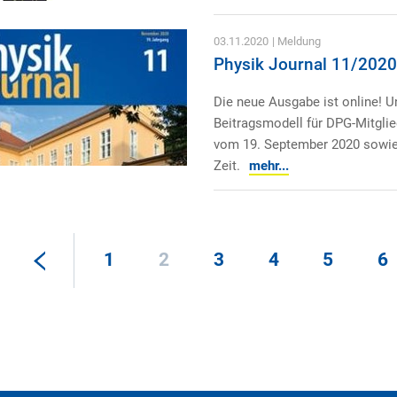
03.11.2020
| Meldung
Physik Journal 11/2020
Die neue Ausgabe ist online! U
Beitragsmodell für DPG-Mitglie
vom 19. September 2020 sowie 
Zeit.
mehr...
1
2
3
4
5
6