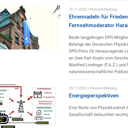
10.11.2020
| Pressemitteilung
Ehrennadeln für Friede
Fernsehmoderator Hara
Beide langjährigen DPG-Mitglie
Belange der Deutschen Physikal
DPG-Preis für herausragende Le
an Uwe Karl Kopte vom Geschw
Manfred Lindinger (F.A.Z.) und
naturwissenschaftliche Publizis
09.11.2020
| Pressemitteilung
Energieperspektiven
Eine Reihe von Physikkonkret-
Gesellschaft beleuchtet wichti