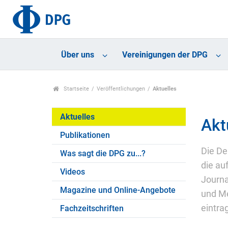
Über uns
Vereinigungen der DPG
Startseite
Veröffentlichungen
Aktuelles
Aktuelles
Akt
Publikationen
Die De
Was sagt die DPG zu...?
die au
Videos
Journa
Magazine und Online-Angebote
und Me
eintra
Fachzeitschriften