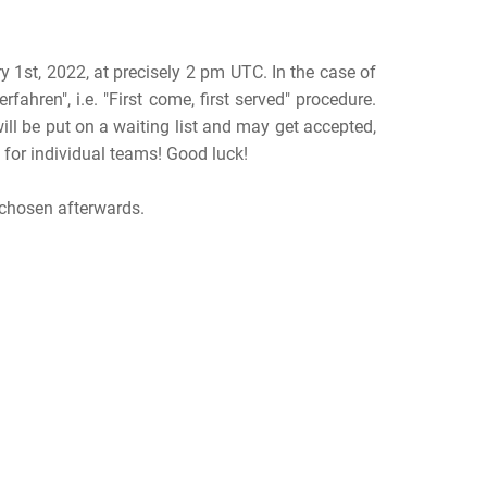
y 1st, 2022, at precisely 2 pm UTC. In the case of
fahren", i.e. "First come, first served" procedure.
 will be put on a waiting list and may get accepted,
for individual teams! Good luck!
e chosen afterwards.