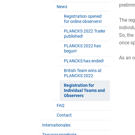
prelimi
News
Registration opened
The reg
for online observers!
individ
PLANCKS 2022 Trailer
So, the
published!
once sp
PLANCKS 2022 has
begun!
As an o
PLANCKS has ended!
British Team wins at
PLANCKS 2022
Registration for
Individual Teams and
Observers
FAQ
Contact
Internationales
Tagungsangebote