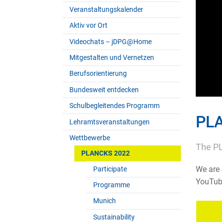
Veranstaltungskalender
Aktiv vor Ort
Videochats – jDPG@Home
Mitgestalten und Vernetzen
Berufsorientierung
Bundesweit entdecken
Schulbegleitendes Programm
PLA
Lehramtsveranstaltungen
Wettbewerbe
The PL
PLANCKS 2022
We are 
Participate
YouTub
Programme
Munich
Sustainability