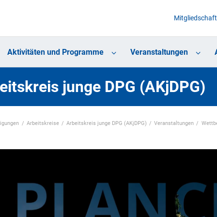
Mitgliedschaft
Aktivitäten und Programme
Veranstaltungen
eitskreis junge DPG (AKjDPG)
nigungen
Arbeitskreise
Arbeitskreis junge DPG (AKjDPG)
Veranstaltungen
Wettb