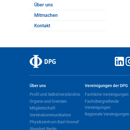
Über uns
Mitmachen
Kontakt
Über uns
Vereinigungen der DPG
Profil und Selbstverständnis
Fachliche Vereinigungen
Organe und Gremien
Fachübergreifende
Vereinigungen
Mitgliedschaft
Regionale Vereinigungen
Vereinskommunikation
Physikzentrum Bad Honnef
Standort Berlin