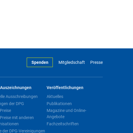
Spenden
Mitgliedschaft
Presse
Auszeichnungen
Veröffentlichungen
elle Ausschreibungen
Aktuelles
ngen der DPG
Publikationen
Preise
Magazine und Online-
Angebote
Preise mit anderen
nisationen
Fachzeitschriften
e der DPG-Vereinigungen