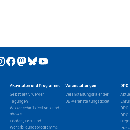
Aktivitäten und Programme
Veranstaltungen
DPG-
Selbst aktiv werden
Veranstaltungskalender
Aktu
Tagungen
DB-Veranstaltungsticket
Ehru
Wissenschaftsfestivals und -
DPG-
shows
DPG-
Förder-, Fort- und
Orga
Weiterbildungsprogramme
Preis