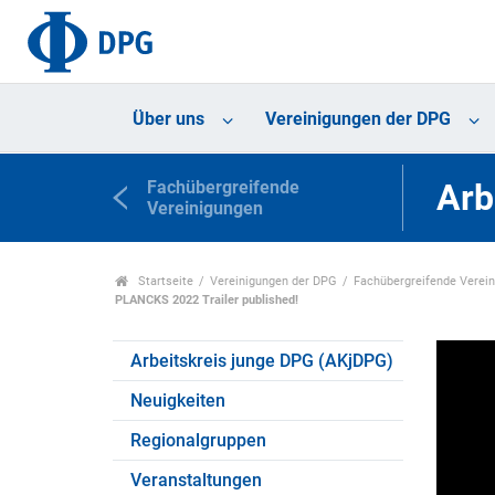
Über uns
Vereinigungen der DPG
Fachübergreifende
Arb
Vereinigungen
Startseite
Vereinigungen der DPG
Fachübergreifende Verei
PLANCKS 2022 Trailer published!
Arbeitskreis junge DPG (AKjDPG)
Neuigkeiten
Regionalgruppen
Veranstaltungen