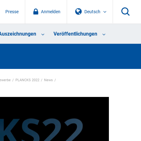
Presse
Anmelden
Deutsch
Auszeichnungen
Veröffentlichungen
ewerbe
PLANCKS 2022
News