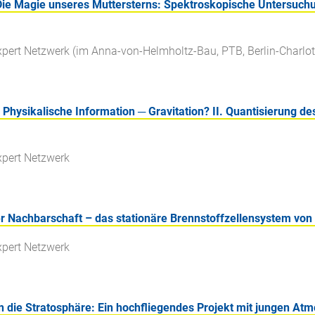
Die Magie unseres Muttersterns: Spektroskopische Untersu
xpert Netzwerk (im Anna-von-Helmholtz-Bau, PTB, Berlin-Charlo
Physikalische Information ─ Gravitation? II. Quantisierung de
xpert Netzwerk
r Nachbarschaft – das stationäre Brennstoffzellensystem von
xpert Netzwerk
n die Stratosphäre: Ein hochfliegendes Projekt mit jungen At