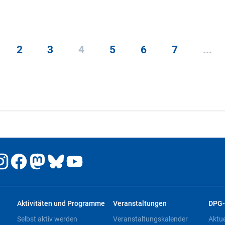
2
3
4
5
6
7
...
Aktivitäten und Programme
Veranstaltungen
DPG-
Selbst aktiv werden
Veranstaltungskalender
Aktu