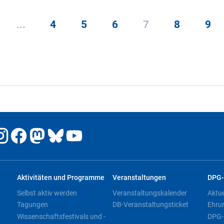
...
4
5
6
7
8
9
Aktivitäten und Programme
Veranstaltungen
DPG-
Selbst aktiv werden
Veranstaltungskalender
Aktu
Tagungen
DB-Veranstaltungsticket
Ehru
Wissenschaftsfestivals und -
DPG-