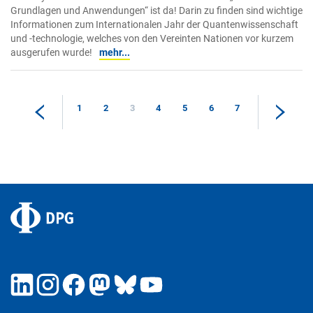
Grundlagen und Anwendungen“ ist da! Darin zu finden sind wichtige
Informationen zum Internationalen Jahr der Quantenwissenschaft
und -technologie, welches von den Vereinten Nationen vor kurzem
ausgerufen wurde!
mehr...
1
2
3
4
5
6
7