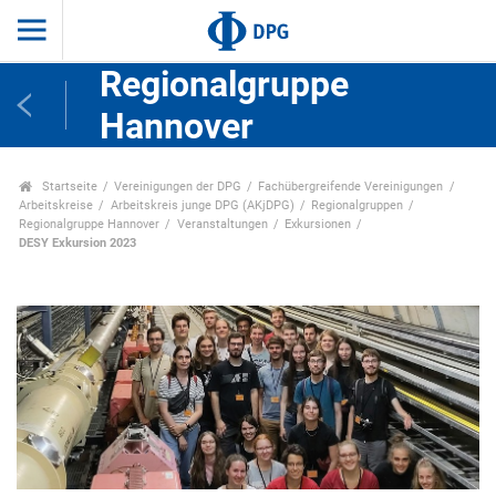
Regionalgruppe
Hannover
Startseite
Vereinigungen der DPG
Fachübergreifende Vereinigungen
Arbeitskreise
Arbeitskreis junge DPG (AKjDPG)
Regionalgruppen
Regionalgruppe Hannover
Veranstaltungen
Exkursionen
DESY Exkursion 2023