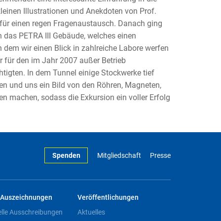
einen Illustrationen und Anekdoten von Prof.
t für einen regen Fragenaustausch. Danach ging
 in das PETRA III Gebäude, welches einen
n dem wir einen Blick in zahlreiche Labore werfen
r für den im Jahr 2007 außer Betrieb
igten. In dem Tunnel einige Stockwerke tief
en und uns ein Bild von den Röhren, Magneten,
n machen, sodass die Exkursion ein voller Erfolg
Spenden
Mitgliedschaft
Presse
Auszeichnungen
Veröffentlichungen
elle Ausschreibungen
Aktuelles