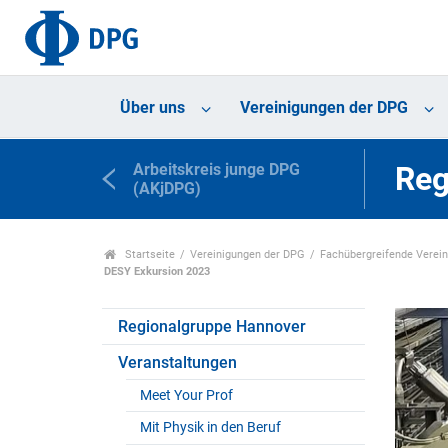
Über uns
Vereinigungen der DPG
Arbeitskreis junge DPG
Reg
(AKjDPG)
Startseite
Vereinigungen der DPG
Fachübergreifende Verei
DESY Exkursion 2023
Regionalgruppe Hannover
Veranstaltungen
Meet Your Prof
Mit Physik in den Beruf