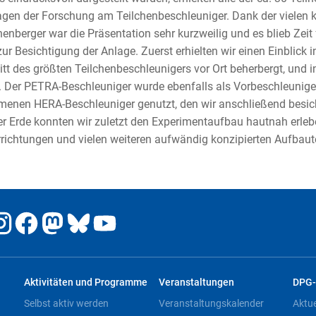
gen der Forschung am Teilchenbeschleuniger. Dank der vielen kl
nberger war die Präsentation sehr kurzweilig und es blieb Zei
zur Besichtigung der Anlage. Zuerst erhielten wir einen Einblick
tt des größten Teilchenbeschleunigers vor Ort beherbergt, und i
. Der PETRA-Beschleuniger wurde ebenfalls als Vorbeschleunige
nen HERA-Beschleuniger genutzt, den wir anschließend besicht
er Erde konnten wir zuletzt den Experimentaufbau hautnah erleb
richtungen und vielen weiteren aufwändig konzipierten Aufbaute
Aktivitäten und Programme
Veranstaltungen
DPG-
Selbst aktiv werden
Veranstaltungskalender
Aktu