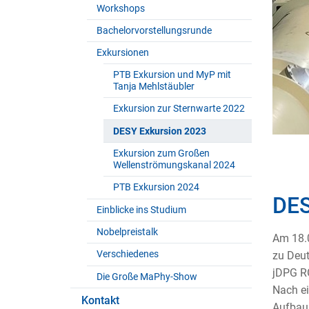
Workshops
Bachelorvorstellungsrunde
Exkursionen
PTB Exkursion und MyP mit
Tanja Mehlstäubler
Exkursion zur Sternwarte 2022
DESY Exkursion 2023
Exkursion zum Großen
Wellenströmungskanal 2024
PTB Exkursion 2024
DES
Einblicke ins Studium
Nobelpreistalk
Am 18.0
Verschiedenes
zu Deut
jDPG RG
Die Große MaPhy-Show
Nach ei
Kontakt
Aufbaus