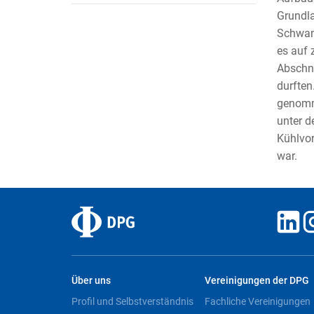
Grundla
Schwane
es auf 
Abschni
durften
genomme
unter d
Kühlvor
war.
Über uns
Vereinigungen der DPG
Profil und Selbstverständnis
Fachliche Vereinigungen