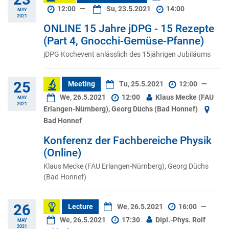
12:00
—
Su, 23.5.2021
14:00
MAY
2021
ONLINE 15 Jahre jDPG - 15 Rezepte
(Part 4, Gnocchi-Gemüse-Pfanne)
jDPG Kochevent anlässlich des 15jährigen Jubiläums
25
Meeting
Tu, 25.5.2021
12:00
—
We, 26.5.2021
12:00
Klaus Mecke (FAU
MAY
2021
Erlangen-Nürnberg), Georg Düchs (Bad Honnef)
Bad Honnef
Konferenz der Fachbereiche Physik
(Online)
Klaus Mecke (FAU Erlangen-Nürnberg), Georg Düchs
(Bad Honnef)
26
Lecture
We, 26.5.2021
16:00
—
We, 26.5.2021
17:30
Dipl.-Phys. Rolf
MAY
2021