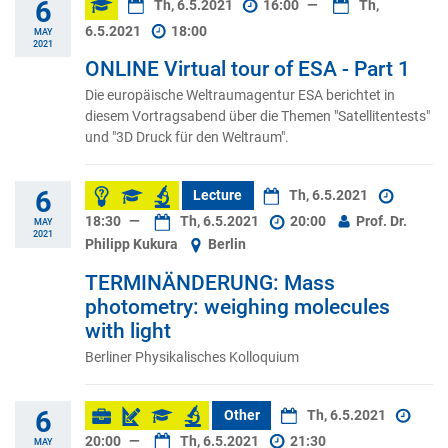
6
Th, 6.5.2021
16:00
—
Th,
6.5.2021
18:00
MAY
2021
ONLINE Virtual tour of ESA - Part 1
Die europäische Weltraumagentur ESA berichtet in
diesem Vortragsabend über die Themen "Satellitentests"
und "3D Druck für den Weltraum".
6
Lecture
Th, 6.5.2021
18:30
—
Th, 6.5.2021
20:00
Prof. Dr.
MAY
2021
Philipp Kukura
Berlin
TERMINÄNDERUNG: Mass
photometry: weighing molecules
with light
Berliner Physikalisches Kolloquium
6
Other
Th, 6.5.2021
20:00
—
Th, 6.5.2021
21:30
MAY