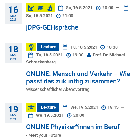
16
Su, 16.5.2021
20:00
—
Su, 16.5.2021
21:00
MAY
2021
jDPG-GEHspräche
18
Lecture
Tu, 18.5.2021
18:30
—
Tu, 18.5.2021
19:30
Prof. Dr. Michael
MAY
2021
Schreckenberg
ONLINE: Mensch und Verkehr – Wie
passt das zukünftig zusammen?
Wissenschaftlicher Abendvortrag
19
Lecture
We, 19.5.2021
18:15
—
We, 19.5.2021
20:00
MAY
2021
ONLINE Physiker*innen im Beruf
- Meet your Future