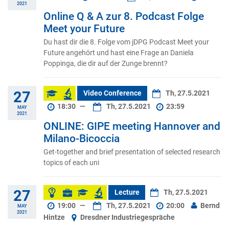
2021
Online Q & A zur 8. Podcast Folge
Meet your Future
Du hast dir die 8. Folge vom jDPG Podcast Meet your
Future angehört und hast eine Frage an Daniela
Poppinga, die dir auf der Zunge brennt?
27
Video Conference
Th, 27.5.2021
18:30
—
Th, 27.5.2021
23:59
MAY
2021
ONLINE: GIPE meeting Hannover and
Milano-Bicoccia
Get-together and brief presentation of selected research
topics of each uni
27
Lecture
Th, 27.5.2021
19:00
—
Th, 27.5.2021
20:00
Bernd
MAY
2021
Hintze
Dresdner Industriegespräche