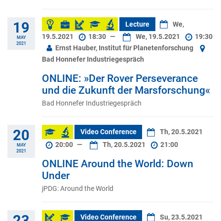
19
Lecture
We,
19.5.2021
18:30
—
We, 19.5.2021
19:30
MAY
2021
Ernst Hauber, Institut für Planetenforschung
Bad Honnefer Industriegespräch
ONLINE: »Der Rover Perseverance
und die Zukunft der Marsforschung«
Bad Honnefer Industriegespräch
20
Video Conference
Th, 20.5.2021
20:00
—
Th, 20.5.2021
21:00
MAY
2021
ONLINE Around the World: Down
Under
jPDG: Around the World
23
Video Conference
Su, 23.5.2021