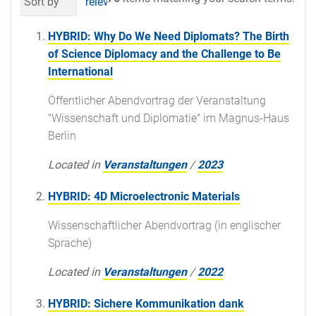
Sort by
relevance
date (newest first)
al
HYBRID: Why Do We Need Diplomats? The Birth
of Science Diplomacy and the Challenge to Be
International
Öffentlicher Abendvortrag der Veranstaltung
"Wissenschaft und Diplomatie" im Magnus-Haus
Berlin
Located in
Veranstaltungen
/
2023
HYBRID: 4D Microelectronic Materials
Wissenschaftlicher Abendvortrag (in englischer
Sprache)
Located in
Veranstaltungen
/
2022
HYBRID: Sichere Kommunikation dank