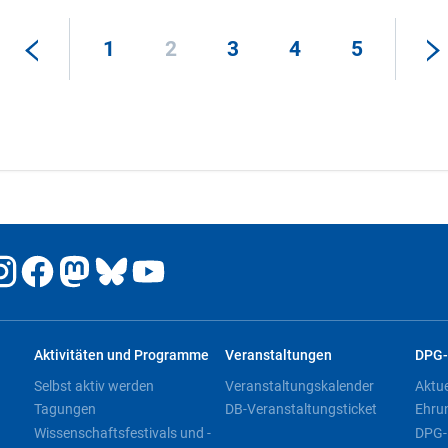
1
2
3
4
5
Aktivitäten und Programme
Veranstaltungen
DPG-
Selbst aktiv werden
Veranstaltungskalender
Aktu
Tagungen
DB-Veranstaltungsticket
Ehru
Wissenschaftsfestivals und -
DPG-