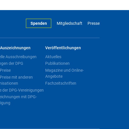
Spenden
Mitgliedschaft
Presse
Auszeichnungen
Veröffentlichungen
elle Ausschreibungen
Aktuelles
ngen der DPG
Publikationen
Preise
Magazine und Online-
Angebote
Preise mit anderen
nisationen
Fachzeitschriften
e der DPG-Vereinigungen
eichnungen mit DPG-
ligung