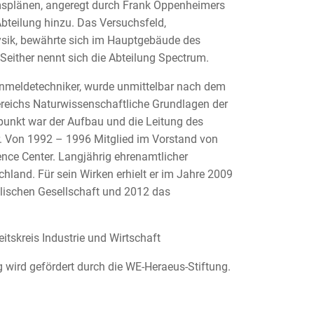
plänen, angeregt durch Frank Oppenheimers
Abteilung hinzu. Das Versuchsfeld,
ysik, bewährte sich im Hauptgebäude des
either nennt sich die Abteilung Spectrum.
Fernmeldetechniker, wurde unmittelbar nach dem
Bereichs Naturwissenschaftliche Grundlagen der
nkt war der Aufbau und die Leitung des
. Von 1992 – 1996 Mitglied im Vorstand von
ce Center. Langjährig ehrenamtlicher
hland. Für sein Wirken erhielt er im Jahre 2009
alischen Gesellschaft und 2012 das
itskreis Industrie und Wirtschaft
 wird gefördert durch die WE-Heraeus-Stiftung.