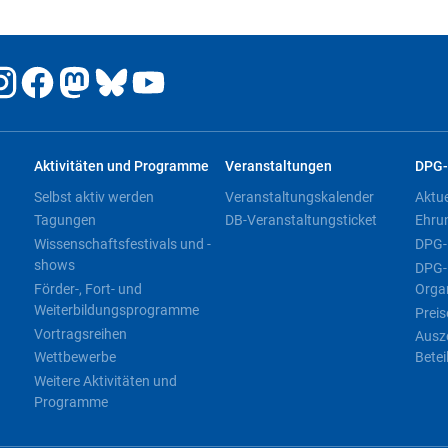
Aktivitäten und Programme
Veranstaltungen
DPG-
Selbst aktiv werden
Veranstaltungskalender
Aktu
Tagungen
DB-Veranstaltungsticket
Ehru
Wissenschaftsfestivals und -
DPG-
shows
DPG-
Förder-, Fort- und
Orga
Weiterbildungsprogramme
Preis
Vortragsreihen
Ausz
Wettbewerbe
Betei
Weitere Aktivitäten und
Programme