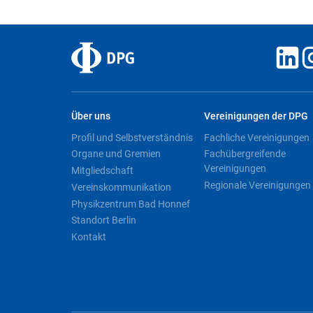
Über uns
Vereinigungen der DPG
Profil und Selbstverständnis
Fachliche Vereinigungen
Organe und Gremien
Fachübergreifende
Vereinigungen
Mitgliedschaft
Regionale Vereinigungen
Vereinskommunikation
Physikzentrum Bad Honnef
Standort Berlin
Kontakt