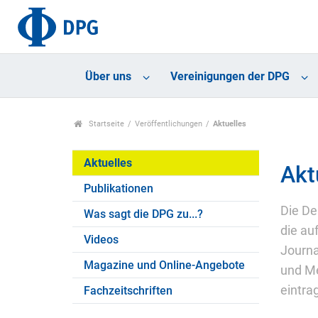
Über uns
Vereinigungen der DPG
Startseite
Veröffentlichungen
Aktuelles
Aktuelles
Akt
Publikationen
Die De
Was sagt die DPG zu...?
die au
Videos
Journa
Magazine und Online-Angebote
und Me
eintra
Fachzeitschriften