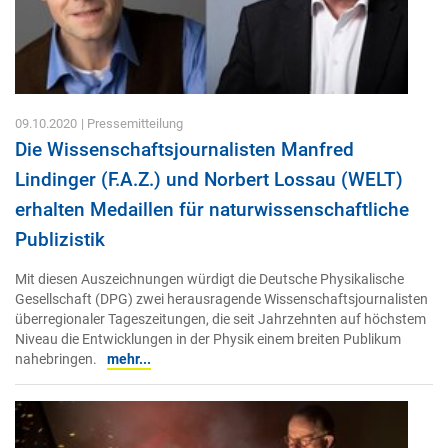
09.10.2020
| Pressemitteilung
Die Wissenschaftsjournalisten Manfred
Lindinger (F.A.Z.) und Norbert Lossau (WELT)
erhalten Medaillen für naturwissenschaftliche
Publizistik
Mit diesen Auszeichnungen würdigt die Deutsche Physikalische
Gesellschaft (DPG) zwei herausragende Wissenschaftsjournalisten
überregionaler Tageszeitungen, die seit Jahrzehnten auf höchstem
Niveau die Entwicklungen in der Physik einem breiten Publikum
nahebringen.
mehr...