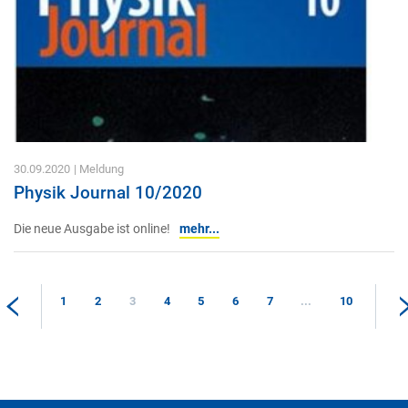
30.09.2020
| Meldung
Physik Journal 10/2020
Die neue Ausgabe ist online!
mehr...
1
2
3
4
5
6
7
...
10