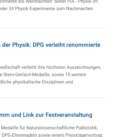
rimente bis Weihnachten“ bietet PiA - Physik im
ieder 24 Physik-Experimente zum Nachmachen
n der Physik: DPG verleiht renommierte
ellschaft verleiht ihre höchsten Auszeichnungen,
e Stern-Gerlach-Medaille, sowie 15 weitere
liche physikalische Disziplinen und
amm und Link zur Festveranstaltung
Medaille für Naturwissenschaftliche Publizistik,
r DPG-Ehrennadeln sowie einem Preisträgervortrag