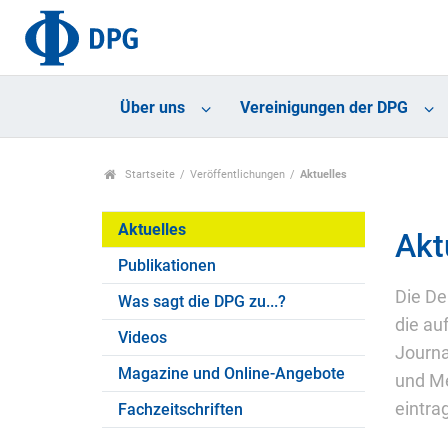
Über uns
Vereinigungen der DPG
Startseite
Veröffentlichungen
Aktuelles
Aktuelles
Akt
Publikationen
Die De
Was sagt die DPG zu...?
die au
Videos
Journa
Magazine und Online-Angebote
und Me
eintra
Fachzeitschriften