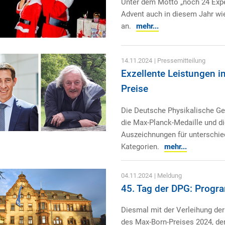
Unter dem Motto „noch 24 Expe
Advent auch in diesem Jahr w
an.
mehr...
14.11.2024
| Pressemitteilung
Exzellente Leistungen i
Preise
Die Deutsche Physikalische Ges
die Max-Planck-Medaille und di
Auszeichnungen für unterschied
Kategorien.
mehr...
04.11.2024
| Meldung
45. Tag der DPG: Progr
Diesmal mit der Verleihung der 
des Max-Born-Preises 2024, de