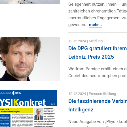
Gelegenheit nutzen, Ihnen – un
zahlreichen ehrenamtlich Tätige
unermüdliches Engagement zu d
gewesen.
mehr...
12.12.2024
| Meldung
Die DPG gratuliert ihre
Leibniz-Preis 2025
Wolfram Pernice erhält einen d
Gebiet des neuromorphen phot
10.12.2024
| Pressemitteilung
Die faszinierende Verb
Intelligenz
Neue Ausgabe von „Physikkonkr