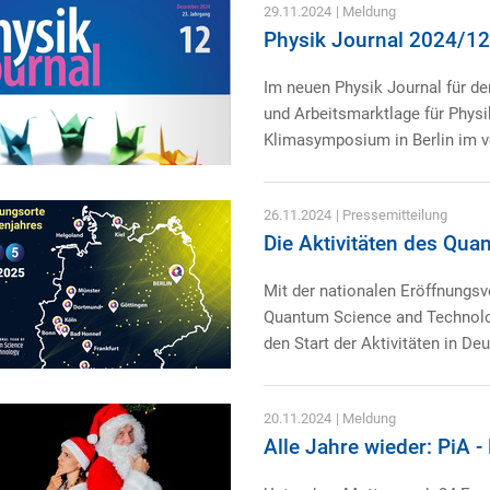
29.11.2024
| Meldung
Physik Journal 2024/12
Im neuen Physik Journal für d
und Arbeitsmarktlage für Physi
Klimasymposium in Berlin im v
26.11.2024
| Pressemitteilung
Die Aktivitäten des Qua
Mit der nationalen Eröffnungsv
Quantum Science and Technolog
den Start der Aktivitäten in De
20.11.2024
| Meldung
Alle Jahre wieder: PiA -