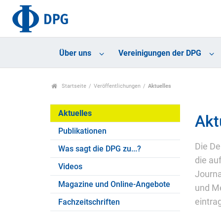
Über uns
Vereinigungen der DPG
Startseite
Veröffentlichungen
Aktuelles
Aktuelles
Akt
Publikationen
Die De
Was sagt die DPG zu...?
die au
Videos
Journa
Magazine und Online-Angebote
und Me
eintra
Fachzeitschriften