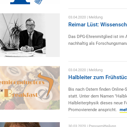
03.04.2020
| Meldung
Reimar Lüst: Wissenscha
Das DPG-Ehrenmitglied ist im A
nachhaltig als Forschungsmana
03.04.2020
| Meldung
Halbleiter zum Frühstü
Bis nach Ostern finden Online-
statt. Unter dem Namen "Halble
Halbleiterphysik dieses neue 
Promovierende anspricht.
mehr
30.03.2020
| Pressemitteilung