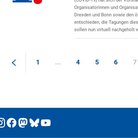
(COVID-19) hat sich der Vorst
Organisatorinnen und Organisa
Dresden und Bonn sowie den ö
entschieden, die Tagungen diese
sollen nun virtuell nachgeholt 
1
...
4
5
6
7