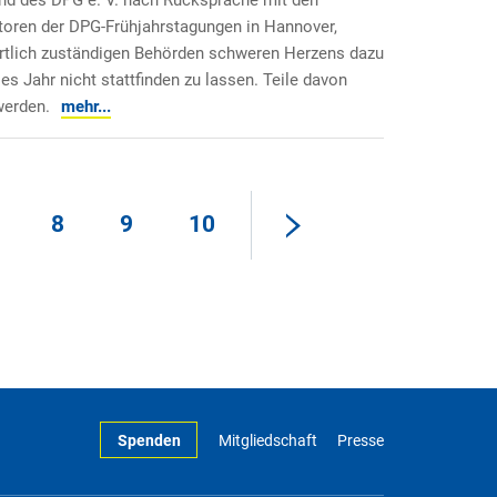
and des DPG e. V. nach Rücksprache mit den
toren der DPG-Frühjahrstagungen in Hannover,
rtlich zuständigen Behörden schweren Herzens dazu
s Jahr nicht stattfinden zu lassen. Teile davon
werden.
mehr...
8
9
10
Spenden
Mitgliedschaft
Presse