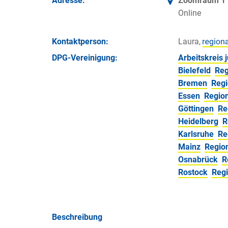
Adresse:
Zoomraum 1
Online
Kontakt­person:
Laura,
DPG-Vereinigung:
Arbeitskreis
Bielefeld
Reg
Bremen
Regi
Essen
Regio
Göttingen
Re
Heidelberg
R
Karlsruhe
Re
Mainz
Regio
Osnabrück
R
Rostock
Reg
Beschreibung