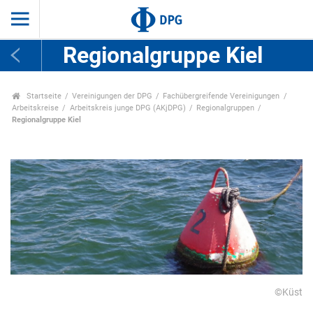
Regionalgruppe Kiel
Startseite
Vereinigungen der DPG
Fachübergreifende Vereinigungen
Arbeitskreise
Arbeitskreis junge DPG (AKjDPG)
Regionalgruppen
Regionalgruppe Kiel
©Küst