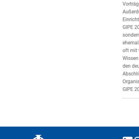
Vorträg
Außerde
Einrich
GIPE 20
sondern
ehemali
oft mit
Wissen 
den deu
Abschli
Organis
GIPE 2