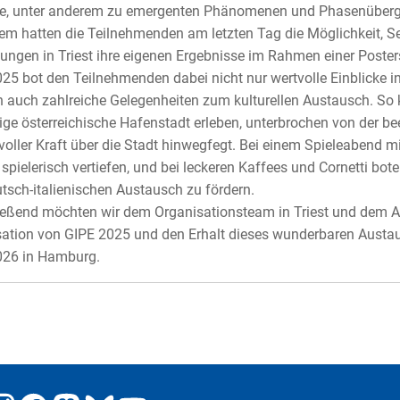
e, unter anderem zu emergenten Phänomenen und Phasenübergän
m hatten die Teilnehmenden am letzten Tag die Möglichkeit, Se
tungen in Triest ihre eigenen Ergebnisse im Rahmen einer Poster
25 bot den Teilnehmenden dabei nicht nur wertvolle Einblicke i
 auch zahlreiche Gelegenheiten zum kulturellen Austausch. So ko
ge österreichische Hafenstadt erleben, unterbrochen von der b
 voller Kraft über die Stadt hinwegfegt. Bei einem Spieleabend 
spielerisch vertiefen, und bei leckeren Kaffees und Cornetti bot
tsch-italienischen Austausch zu fördern.
eßend möchten wir dem Organisationsteam in Triest und dem A-
ation von GIPE 2025 und den Erhalt dieses wunderbaren Austau
026 in Hamburg.