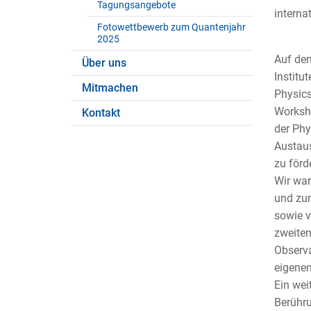
Tagungsangebote
interna
Fotowettbewerb zum Quantenjahr
2025
Auf de
Über uns
Institu
Mitmachen
Physics
Worksh
Kontakt
der Phy
Austaus
zu förd
Wir war
und zur
sowie 
zweiten
Observa
eigene
Ein wei
Berühru