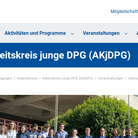
Mitgliedschaft
Aktivitäten und Programme
Veranstaltungen
eitskreis junge DPG (AKjDPG)
nigungen
Arbeitskreise
Arbeitskreis junge DPG (AKjDPG)
Veranstaltungen
Intern