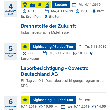
4
Lecture
Mo, 4.11.2019
18:15
—
Mo, 4.11.2019
19:15
Prof.
NOVEMBER
2019
Dr. Sven Pohl
Gießen
Brennstoffe der Zukunft
Industriegespräche Mittelhessen
5
Sightseeing / Guided Tour
Tu, 5.11.2019
9:00
—
Tu, 5.11.2019
18:00
NOVEMBER
2019
Leverkusen
Laborbesichtigung - Covestro
Deutschland AG
Ein Tag vor Ort - Das Laborbesichtigungsprogramm der
DPG
6
Sightseeing / Guided Tour
We,
6.11.2019
10:00
—
We, 6.11.2019
14:00
NOVEMBER
2019