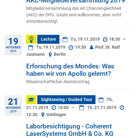
AKC-Mitgliederversammlung 2019
Mitgliederversammlung des AK Chancengleichheit
(AKC) der DPG. Gäste sind willkommen, aber nicht
stimmberechtigt.
19
Lecture
Tu, 19.11.2019
18:30
—
Tu, 19.11.2019
19:30
Prof. Dr. Ralf
NOVEMBER
2019
Jaumann
Berlin
Erforschung des Mondes: Was
haben wir von Apollo gelernt?
Wissenschaftlicher Abendvortrag
21
Sightseeing / Guided Tour
Th,
21.11.2019
10:00
—
Th, 21.11.2019
NOVEMBER
2019
12:30
Göttingen
Laborbesichtigung - Coherent
LaserSystems GmbH & Co. KG