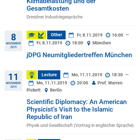
Klimabelastung und der
Gesamtkosten
Dresdner Industriegespräche
8
Other
Fr, 8.11.2019
16:00
—
Fr, 8.11.2019
18:00
München
NOVEMBER
2019
jDPG Neumitgliedertreffen München
11
Lecture
Mo, 11.11.2019
18:30
—
Mo, 11.11.2019
20:00
Prof. Warren
NOVEMBER
2019
Pickett
Berlin
Scientific Diplomacy: An American
Physicist’s Visit to the Islamic
Republic of Iran
Physik und Gesellschaft (Vortrag in englischer Sprache)