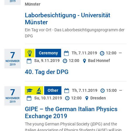
2019
Münster
Laborbesichtigung - Universität
Münster
Ein Tag vor Ort - Das Laborbesichtigungsprogramm der
DPG
7
Ceremony
Th, 7.11.2019
12:00
—
Sa, 9.11.2019
12:00
Bad Honnef
NOVEMBER
2019
40. Tag der DPG
7
Other
Th, 7.11.2019
15:00
—
Su, 10.11.2019
12:00
Dresden
NOVEMBER
2019
GIPE – the German Italian Physics
Exchange 2019
The young German Physical Society (jDPG) and the
Italian Association of Physics Students (AISF) will join