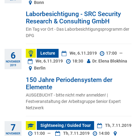
Bonn
Laborbesichtigung - SRC Security
Research & Consulting GmbH
Ein Tag vor Ort - Das Laborbesichtigungsprogramm der
DPG
6
Lecture
We, 6.11.2019
17:00
—
We, 6.11.2019
18:30
Dr. Elena Blokhina
NOVEMBER
2019
Berlin
150 Jahre Periodensystem der
Elemente
AUSGEBUCHT - bitte nicht mehr anmelden! |
Festveranstaltung der Arbeitsgruppe Senior Expert
Netzwerk
7
Sightseeing / Guided Tour
Th, 7.11.2019
11:00
—
Th, 7.11.2019
14:00
NOVEMBER