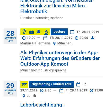
Mikrotechnologien: Von flexibler
Elektronik zur flexiblen Mikro-
Elektrobotik
Dresdner Industriegespräche
28
Lecture
Th, 28.11.2019
19:00
—
Th, 28.11.2019
20:00
NOVEMBER
2019
Markus Hallermann
München
Als Physiker unterwegs in der App-
Welt: Erfahrungen des Gründers der
Outdoor-App Komoot
Münchener Industriegespräche
29
Sightseeing / Guided Tour
Fr,
29.11.2019
9:30
—
Fr, 29.11.2019
15:00
NOVEMBER
2019
Jülich
Laborbesichtigung -