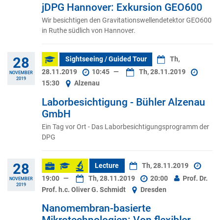
jDPG Hannover: Exkursion GEO600
Wir besichtigen den Gravitationswellendetektor GEO600
in Ruthe südlich von Hannover.
28
Sightseeing / Guided Tour
Th,
28.11.2019
10:45
—
Th, 28.11.2019
NOVEMBER
2019
15:30
Alzenau
Laborbesichtigung - Bühler Alzenau
GmbH
Ein Tag vor Ort - Das Laborbesichtigungsprogramm der
DPG
28
Lecture
Th, 28.11.2019
19:00
—
Th, 28.11.2019
20:00
Prof. Dr.
NOVEMBER
2019
Prof. h.c. Oliver G. Schmidt
Dresden
Nanomembran-basierte