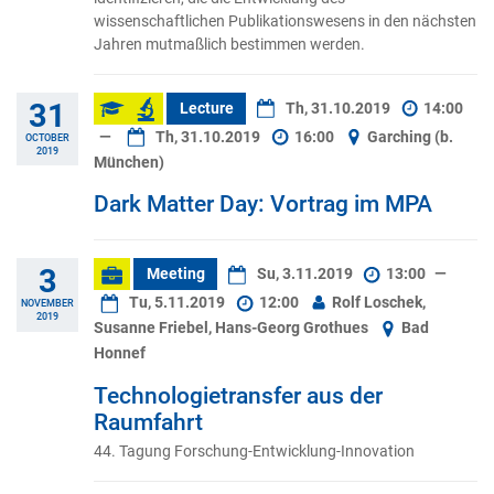
wissenschaftlichen Publikationswesens in den nächsten
Jahren mutmaßlich bestimmen werden.
31
Lecture
Th, 31.10.2019
14:00
—
Th, 31.10.2019
16:00
Garching (b.
OCTOBER
2019
München)
Dark Matter Day: Vortrag im MPA
3
Meeting
Su, 3.11.2019
13:00
—
Tu, 5.11.2019
12:00
Rolf Loschek,
NOVEMBER
2019
Susanne Friebel, Hans-Georg Grothues
Bad
Honnef
Technologietransfer aus der
Raumfahrt
44. Tagung Forschung-Entwicklung-Innovation