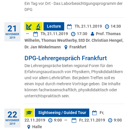
Ein Tag vor Ort - Das Laborbesichtigungsprogramm der
DPG
21
Lecture
Th, 21.11.2019
14:30
—
Th, 21.11.2019
17:30
Prof. Thomas
NOVEMBER
2019
Wilhelm, Thomas Weatherby, StD Dr. Christian Hengel,
Dr. Jan Winkelmann
Frankfurt
DPG-Lehrergespräch Frankfurt
Die Lehrergespräche bieten regional Foren für den
Erfahrungsaustausch von Physikern, Physikdidaktikern
und vor allem Lehrkräften. Bei jedem Treffen soll es
einen Input durch mehrere Vorträge geben. Die Inhalte
können fachwissenschaftlich, physikdidaktisch oder
unterrichtspraktisch sein.
22
Sightseeing / Guided Tour
Fr,
22.11.2019
9:00
—
Fr, 22.11.2019
9:00
NOVEMBER
2019
Halle