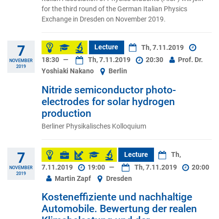
for the third round of the German Italian Physics
Exchange in Dresden on November 2019.
7
Lecture
Th, 7.11.2019
18:30
—
Th, 7.11.2019
20:30
Prof. Dr.
NOVEMBER
2019
Yoshiaki Nakano
Berlin
Nitride semiconductor photo-
electrodes for solar hydrogen
production
Berliner Physikalisches Kolloquium
7
Lecture
Th,
7.11.2019
19:00
—
Th, 7.11.2019
20:00
NOVEMBER
2019
Martin Zapf
Dresden
Kosteneffiziente und nachhaltige
Automobile. Bewertung der realen