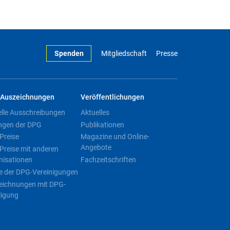
Spenden
Mitgliedschaft
Presse
Auszeichnungen
Veröffentlichungen
elle Ausschreibungen
Aktuelles
ngen der DPG
Publikationen
Preise
Magazine und Online-
Angebote
Preise mit anderen
nisationen
Fachzeitschriften
e der DPG-Vereinigungen
eichnungen mit DPG-
ligung