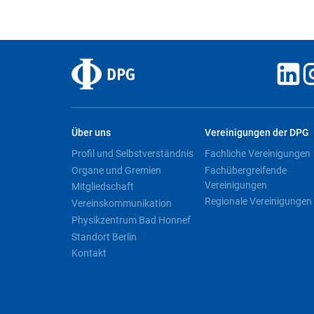
Über uns
Vereinigungen der DPG
Profil und Selbstverständnis
Fachliche Vereinigungen
Organe und Gremien
Fachübergreifende
Vereinigungen
Mitgliedschaft
Regionale Vereinigungen
Vereinskommunikation
Physikzentrum Bad Honnef
Standort Berlin
Kontakt