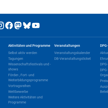
Aktivitäten und Programme
Veranstaltungen
DPG-
Selbst aktiv werden
Veranstaltungskalender
Aktu
Tagungen
DB-Veranstaltungsticket
Ehru
Wissenschaftsfestivals und -
DPG-
shows
DPG-
Förder-, Fort- und
Orga
Weiterbildungsprogramme
Preis
Vortragsreihen
Ausz
Wettbewerbe
Betei
Weitere Aktivitäten und
Programme