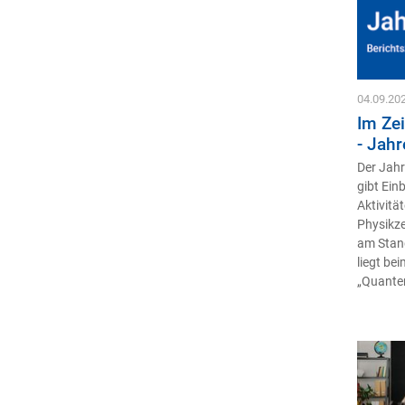
04.09.20
Im Ze
- Jah
Der Jahr
gibt Ein
Aktivitä
Physikz
am Stand
liegt be
„Quante