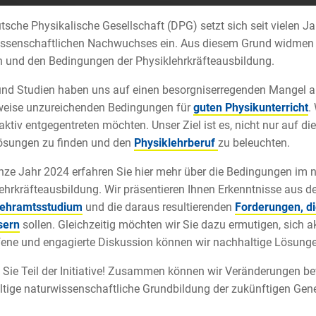
tsche Physikalische Gesellschaft (DPG) setzt sich seit vielen J
ssenschaftlichen Nachwuchses ein. Aus diesem Grund widmen w
 und den Bedingungen der Physiklehrkräfteausbildung.
und Studien haben uns auf einen besorgniserregenden Mangel
lweise unzureichenden Bedingungen für
guten Physikunterricht
.
 aktiv entgegentreten möchten. Unser Ziel ist es, nicht nur auf
ösungen zu finden und den
Physiklehrberuf
zu beleuchten.
ze Jahr 2024 erfahren Sie hier mehr über die Bedingungen im na
ehrkräfteausbildung. Wir präsentieren Ihnen Erkenntnisse aus de
lehramtsstudium
und die daraus resultierenden
Forderungen, di
sern
sollen. Gleichzeitig möchten wir Sie dazu ermutigen, sich a
fene und engagierte Diskussion können wir nachhaltige Lösunge
Sie Teil der Initiative! Zusammen können wir Veränderungen be
tige naturwissenschaftliche Grundbildung der zukünftigen Gener