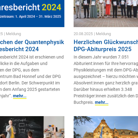
25
| Meldung
20.08.2025
| Meldung
ichen der Quantenphysik
Herzlichen Glückwunsc
resbericht 2024
DPG-Abiturpreis 2025
esbericht 2024 ist erschienen und
In diesem Jahr wurden 7.051
blicke in die Aufgaben und
Abiturient:innen für Ihre hervorr
ten der DPG, aus dem
Physikleistungen mit dem DPG-Abi
entrum Bad Honnef und der DPG
ausgezeichnet – hierzu möchten w
ort Berlin. Der Schwerpunkt im
Absolvent:innen ganz herzlich grat
im dem Anfang 2025 gestarteten
Darüber hinaus erhielten 3.348
njahr“.
mehr...
Preisträger:innen zusätzlich den 
Buchpreis.
mehr...