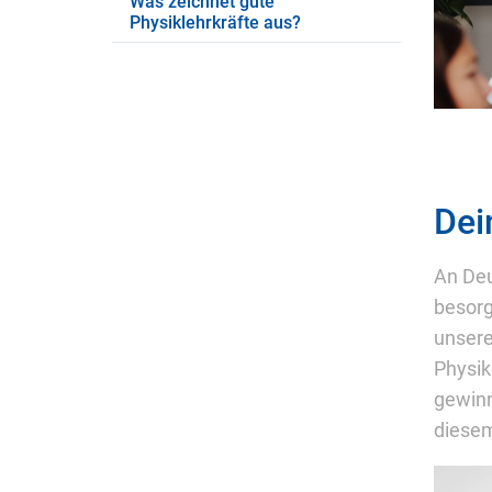
Was zeichnet gute
Physiklehrkräfte aus?
Dei
An Deu
besorg
unsere
Physik
gewinn
diese