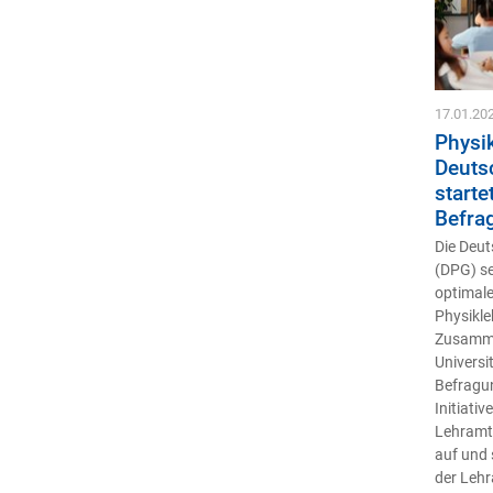
17.01.20
Physik
Deuts
starte
Befra
Die Deut
(DPG) se
optimale
Physikle
Zusammen
Universi
Befragun
Initiati
Lehramt
auf und 
der Leh