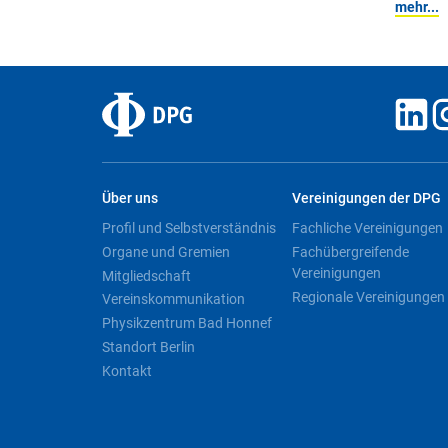
mehr...
Über uns
Vereinigungen der DPG
Profil und Selbstverständnis
Fachliche Vereinigungen
Organe und Gremien
Fachübergreifende
Vereinigungen
Mitgliedschaft
Regionale Vereinigungen
Vereinskommunikation
Physikzentrum Bad Honnef
Standort Berlin
Kontakt