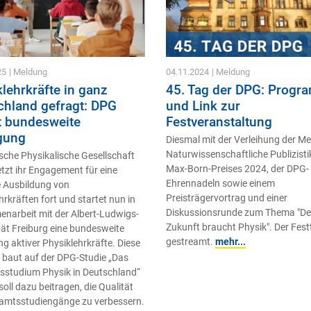
25
| Meldung
04.11.2024
| Meldung
lehrkräfte in ganz
45. Tag der DPG: Prog
chland gefragt: DPG
und Link zur
t bundesweite
Festveranstaltung
gung
Diesmal mit der Verleihung der Med
Naturwissenschaftliche Publizisti
sche Physikalische Gesellschaft
Max-Born-Preises 2024, der DPG-
tzt ihr Engagement für eine
Ehrennadeln sowie einem
 Ausbildung von
Preisträgervortrag und einer
hrkräften fort und startet nun in
Diskussionsrunde zum Thema "De
arbeit mit der Albert-Ludwigs-
Zukunft braucht Physik". Der Festt
tät Freiburg eine bundesweite
gestreamt.
mehr...
g aktiver Physiklehrkräfte. Diese
ve baut auf der DPG-Studie „Das
sstudium Physik in Deutschland“
soll dazu beitragen, die Qualität
ramtsstudiengänge zu verbessern.