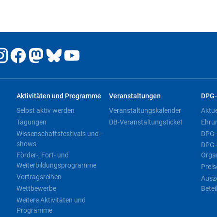
Aktivitäten und Programme
Veranstaltungen
DPG-
Selbst aktiv werden
Veranstaltungskalender
Aktu
Tagungen
DB-Veranstaltungsticket
Ehru
Wissenschaftsfestivals und -
DPG-
shows
DPG-
Förder-, Fort- und
Orga
Weiterbildungsprogramme
Preis
Vortragsreihen
Ausz
Wettbewerbe
Betei
Weitere Aktivitäten und
Programme