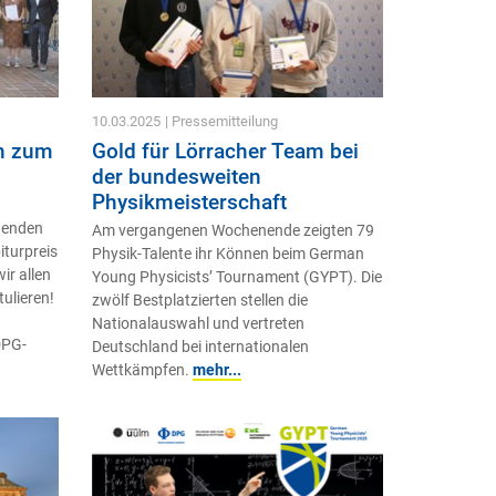
10.03.2025
| Pressemitteilung
h zum
Gold für Lörracher Team bei
der bundesweiten
Physikmeisterschaft
agenden
Am vergangenen Wochenende zeigten 79
turpreis
Physik-Talente ihr Können beim German
ir allen
Young Physicists’ Tournament (GYPT). Die
ulieren!
zwölf Bestplatzierten stellen die
Nationalauswahl und vertreten
DPG-
Deutschland bei internationalen
Wettkämpfen.
mehr...