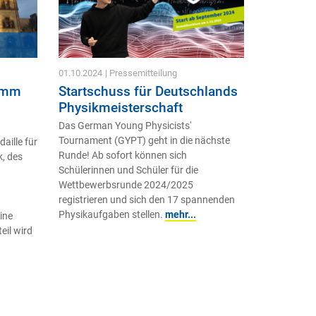
01.10.2024
| Pressemitteilung
ramm
Startschuss für Deutschlands
Physikmeisterschaft
Das German Young Physicists'
Tournament (GYPT) geht in die nächste
aille für
Runde! Ab sofort können sich
k, des
Schülerinnen und Schüler für die
Wettbewerbsrunde 2024/2025
registrieren und sich den 17 spannenden
Physikaufgaben stellen.
mehr...
ine
eil wird