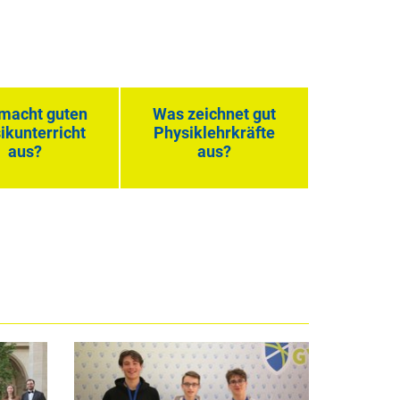
macht guten
Was zeichnet gut
ikunterricht
Physiklehrkräfte
aus?
aus?