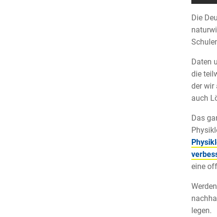
Die Deu
naturwi
Schulen
Daten 
die tei
der wir
auch L
Das gan
Physikl
Physik
verbes
eine of
Werden 
nachhal
legen.