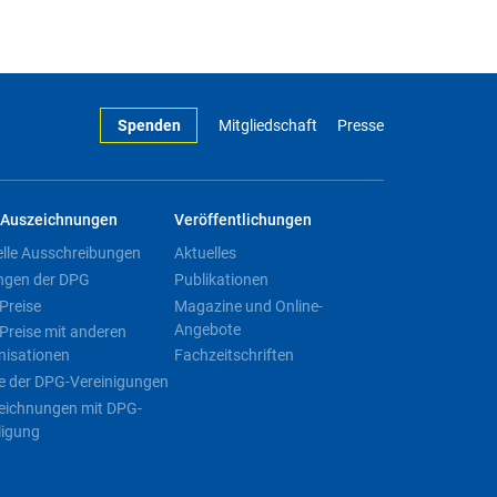
Spenden
Mitgliedschaft
Presse
Auszeichnungen
Veröffentlichungen
elle Ausschreibungen
Aktuelles
ngen der DPG
Publikationen
Preise
Magazine und Online-
Angebote
Preise mit anderen
nisationen
Fachzeitschriften
e der DPG-Vereinigungen
eichnungen mit DPG-
ligung