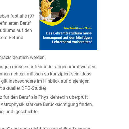
ben fast alle (97
efinierten Beruf
tudiums auf den
esem Befund
raxis deutlich werden.
ltungen müssen aufeinander abgestimmt werden.
nnen richten, müssen so konzipiert sein, dass
 gilt insbesondere im Hinblick auf diejenigen
t aktueller DPG-Studie).
z für den Beruf als Physiklehrer:in überprüft
strophysik stärkere Berücksichtigung finden,
, und -geschichte.
rung“ und auch nicht für eine strikte Trennung