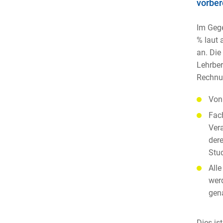
vorber
Im Gege
% laut 
an. Die
Lehrbe
Rechnu
Von
Fac
Vera
dere
Stud
Alle
wer
gen
Dies is