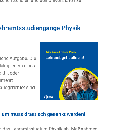
schen Schulen und den Universitäten zu
 Lehramtsstudiengänge Physik
liche Aufgabe. Die
 Mitgliedern eines
aktik oder
ermehrt
ausgerichtet sind,
ium muss drastisch gesenkt werden!
hen das Lehramtsstudium Physik ab. Maßnahmen,