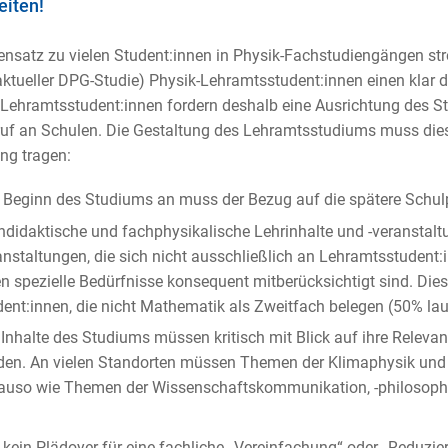
eiten!
nsatz zu vielen Student:innen in Physik-Fachstudiengängen stre
aktueller DPG-Studie) Physik-Lehramtsstudent:innen einen klar d
 Lehramtsstudent:innen fordern deshalb eine Ausrichtung des S
ruf an Schulen. Die Gestaltung des Lehramtsstudiums muss di
ng tragen:
 Beginn des Studiums an muss der Bezug auf die spätere Schulp
hdidaktische und fachphysikalische Lehrinhalte und -veransta
nstaltungen, die sich nicht ausschließlich an Lehramtsstudent:i
n spezielle Bedürfnisse konsequent mitberücksichtigt sind. Dies
ent:innen, die nicht Mathematik als Zweitfach belegen (50% lau
 Inhalte des Studiums müssen kritisch mit Blick auf ihre Relevan
den. An vielen Standorten müssen Themen der Klimaphysik und A
auso wie Themen der Wissenschaftskommunikation, -philosophie
t kein Plädoyer für eine fachliche „Vereinfachung“ oder „Reduzie