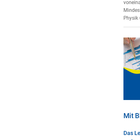
voneina
Mindest
Physik 
Mit B
Das Le