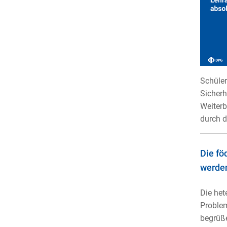
Schüler
Sicherh
Weiterb
durch d
Die fö
werde
Die het
Problem
begrüße