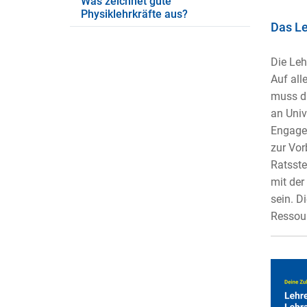
Was zeichnet gute
Physiklehrkräfte aus?
Das Le
Die Leh
Auf all
muss di
an Univ
Engage
zur Vor
Ratsste
mit der
sein. D
Ressour