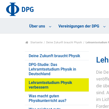
Über uns
Vereinigungen der DPG
Startseite
Deine Zukunft braucht Physik
Lehramtsstudium P
Deine Zukunft braucht Physik
Leh
DPG-Studie: Das
Lehramtsstudium Physik in
Die De
Deutschland
veröff
Lehramtsstudium Physik
die üb
verbessern
sind. 
Was macht guten
im Lic
Physikunterricht aus?
Forder