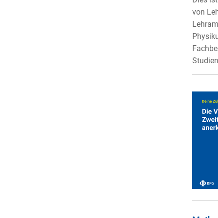
von Leh
Lehramt
Physiku
Fachbe
Studien