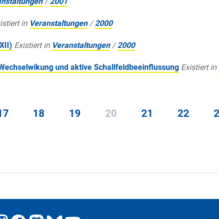
nstaltungen
/
2001
istiert in
Veranstaltungen
/
2000
XII)
Existiert in
Veranstaltungen
/
2000
Wechselwikung und aktive Schallfeldbeeinflussung
Existiert in
17
18
19
20
21
22