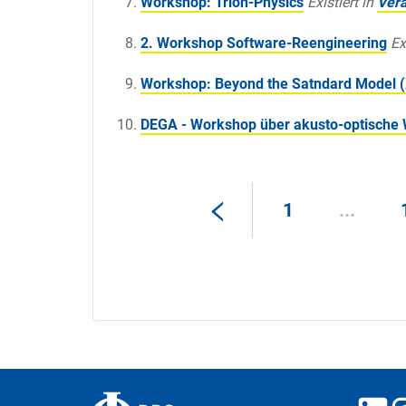
Workshop: Trion-Physics
Existiert in
Vera
2. Workshop Software-Reengineering
Ex
Workshop: Beyond the Satndard Model (
DEGA - Workshop über akusto-optische 
1
...