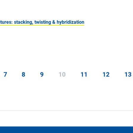
ures: stacking, twisting & hybridization
7
8
9
10
11
12
13