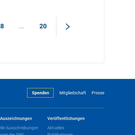
18
...
20
Spenden
Mitgliedschaft
Presse
Auszeichnungen
Veröffentlichungen
elle Ausschreibungen
Aktuelles
ngen der DPG
Publikationen