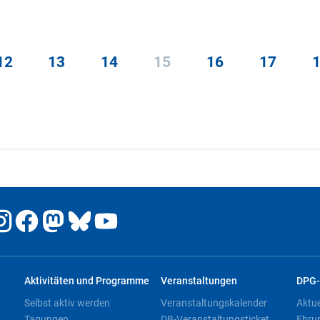
12
13
14
15
16
17
Aktivitäten und Programme
Veranstaltungen
DPG-
Selbst aktiv werden
Veranstaltungskalender
Aktu
Tagungen
DB-Veranstaltungsticket
Ehru