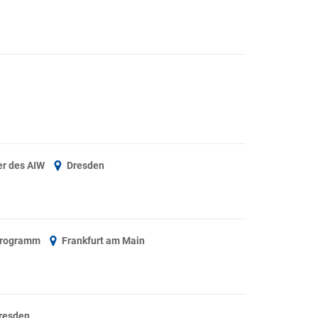
der des AIW
Dresden
 Programm
Frankfurt am Main
resden