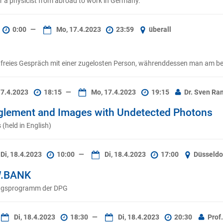
r a physicist from abroad to work in Germany.
0:00
—
Mo, 17.4.2023
23:59
überall
rtfreies Gespräch mit einer zugelosten Person, währenddessen man am be
17.4.2023
18:15
—
Mo, 17.4.2023
19:15
Dr. Sven R
lement and Images with Undetected Photons
 (held in English)
Di, 18.4.2023
10:00
—
Di, 18.4.2023
17:00
Düsseldo
W.BANK
gungsprogramm der DPG
Di, 18.4.2023
18:30
—
Di, 18.4.2023
20:30
Prof.