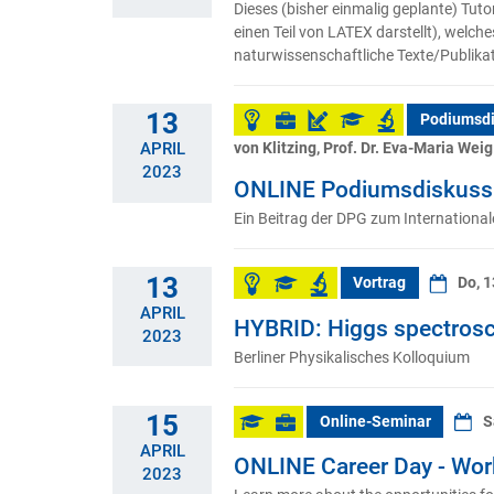
Dieses (bisher einmalig geplante) Tu
einen Teil von LATEX darstellt), welc
naturwissenschaftliche Texte/Publika
13
Podiumsdi
von Klitzing, Prof. Dr. Eva-Maria Weig
APRIL
2023
ONLINE Podiumsdiskussi
Ein Beitrag der DPG zum Internation
13
Vortrag
Do, 
APRIL
HYBRID: Higgs spectrosc
2023
Berliner Physikalisches Kolloquium
15
Online-Seminar
S
APRIL
ONLINE Career Day - Wor
2023