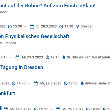
liant auf der Bühne? Auf zum EinsteinSlam!
 Rock!
2023
15:30
—
Di, 28.3.2023
17:30
Dresden
n Physikalischen Gesellschaft
in Dresden
9:45
—
Mi, 29.3.2023
12:15
Dr. Udo Weigelt, Vorsitzen
-Tagung in Dresden
3.2023
14:00
—
Mi, 29.3.2023
17:30
diverse, siehe
nkfurt
Mi, 29.3.2023
18:00
—
Mi, 29.3.2023
19:00
D