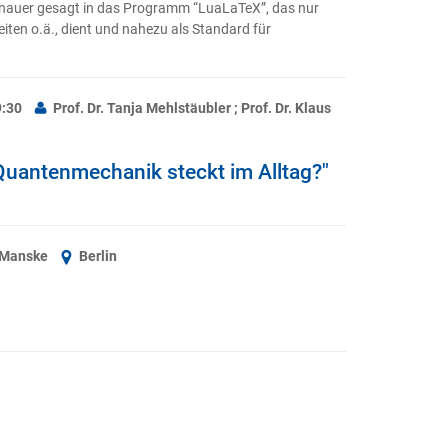
genauer gesagt in das Programm “LuaLaTeX”, das nur
iten o.ä., dient und nahezu als Standard für
9:30
Prof. Dr. Tanja Mehlstäubler ; Prof. Dr. Klaus
antenmechanik steckt im Alltag?"
k Manske
Berlin