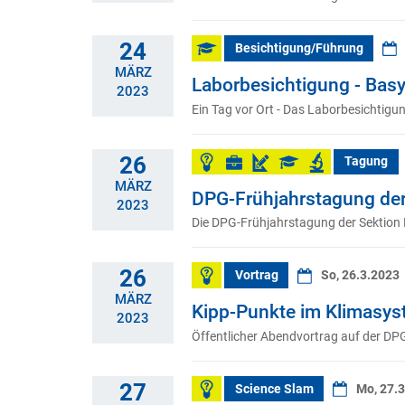
24
Besichtigung/Führung
MÄRZ
Laborbesichtigung - Ba
2023
Ein Tag vor Ort - Das Laborbesichti
26
Tagung
MÄRZ
DPG-Frühjahrstagung der
2023
Die DPG-Frühjahrstagung der Sektion K
26
Vortrag
So, 26.3.2023
MÄRZ
Kipp-Punkte im Klimasys
2023
Öffentlicher Abendvortrag auf der DP
27
Science Slam
Mo, 27.