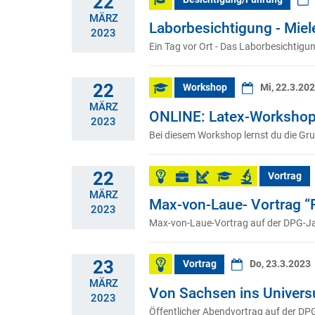
22
MÄRZ
Laborbesichtigung - Miel
2023
Ein Tag vor Ort - Das Laborbesichti
22
Workshop
Mi, 22.3.20
MÄRZ
ONLINE: Latex-Workshop
2023
Bei diesem Workshop lernst du die Gr
22
Vortrag
MÄRZ
Max-von-Laue- Vortrag “
2023
Max-von-Laue-Vortrag auf der DPG-J
23
Vortrag
Do, 23.3.2023
MÄRZ
Von Sachsen ins Univer
2023
Öffentlicher Abendvortrag auf der DP