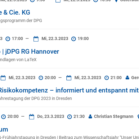
e & Cie. KG
gungsprogramm der DPG
23
17:00
—
Mi, 22.3.2023
19:00
 | jDPG RG Hannover
undlagen von LaTeX
Mi, 22.3.2023
20:00
—
Mi, 22.3.2023
21:00
Ger
Risikokompetenz – informiert und entspannt mi
ahrestagung der DPG 2023 in Dresden
20:00
—
Do, 23.3.2023
21:30
Christian Stegmann
sum
G-Frühjahrstagung in Dresden | Beitrag zum Wissenschaftsjahr "Unser Un