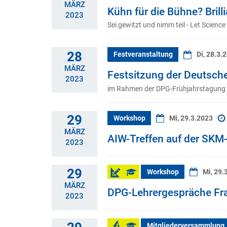
MÄRZ
Kühn für die Bühne? Bril
2023
Sei gewitzt und nimm teil - Let Science
28
Festveranstaltung
Di, 28.3.
MÄRZ
Festsitzung der Deutsche
2023
im Rahmen der DPG-Frühjahrstagung 
29
Workshop
Mi, 29.3.2023
MÄRZ
AIW-Treffen auf der SKM
2023
29
Workshop
Mi, 29.
MÄRZ
DPG-Lehrergespräche Fra
2023
Mitgliederversammlung