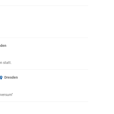
sden
n statt.
Dresden
iversum"