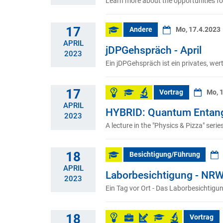
Learn more about the opportunities fo
17
Andere
Mo, 17.4.2023
APRIL
jDPGehspräch - April
2023
Ein jDPGehspräch ist ein privates, we
17
Vortrag
Mo, 
APRIL
HYBRID: Quantum Entang
2023
A lecture in the "Physics & Pizza" series
18
Besichtigung/Führung
APRIL
Laborbesichtigung - NR
2023
Ein Tag vor Ort - Das Laborbesichti
18
Vortrag