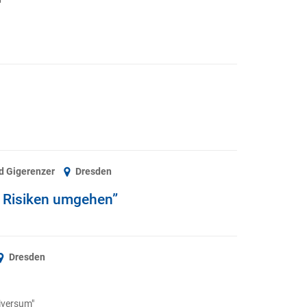
d Gigerenzer
Dresden
t Risiken umgehen”
Dresden
iversum"