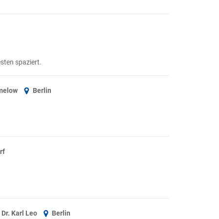
sten spaziert.
amelow
Berlin
rf
 Dr. Karl Leo
Berlin