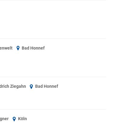
henwelt
Bad Honnef
drich Ziegahn
Bad Honnef
agner
Köln